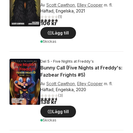
Av
Scott Cawthon
,
Elley Cooper
m. fl.
Häftad, Engelska, 2021
(
1
)
5,0
utav 5 stjärnor. Totalt antal röster:
106 kr
Lägg till
Skickas
Del 5 - Five Nights at Freddy's
Bunny Call (Five Nights at Freddy's:
Fazbear Frights #5)
Av
Scott Cawthon
,
Elley Cooper
m. fl.
Häftad, Engelska, 2020
(
3
)
4,7
utav 5 stjärnor. Totalt antal röster:
138 kr
Lägg till
Skickas