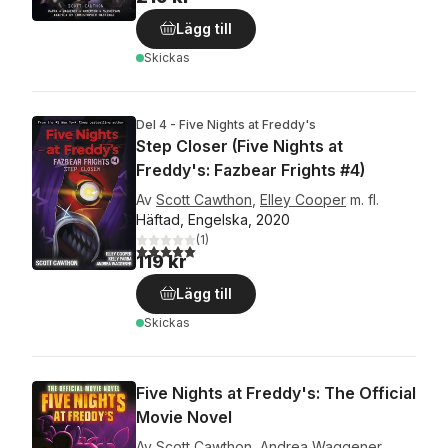
Lägg till
Skickas
Del 4 - Five Nights at Freddy's
Step Closer (Five Nights at
Freddy's: Fazbear Frights #4)
Av
Scott Cawthon
,
Elley Cooper
m. fl.
Häftad, Engelska, 2020
(
1
)
5,0
utav 5 stjärnor. Totalt antal röster:
119 kr
Lägg till
Skickas
Five Nights at Freddy's: The Official
Movie Novel
Av
Scott Cawthon
,
Andrea Waggener