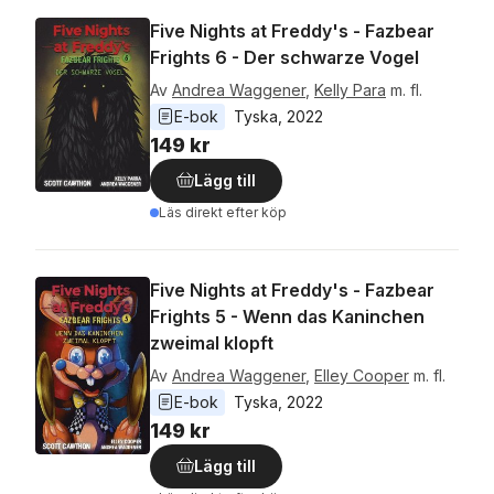
Five Nights at Freddy's - Fazbear
Frights 6 - Der schwarze Vogel
Av
Andrea Waggener
,
Kelly Para
m. fl.
E-bok
Tyska
, 
2022
149 kr
Lägg till
Läs direkt efter köp
Five Nights at Freddy's - Fazbear
Frights 5 - Wenn das Kaninchen
zweimal klopft
Av
Andrea Waggener
,
Elley Cooper
m. fl.
E-bok
Tyska
, 
2022
149 kr
Lägg till