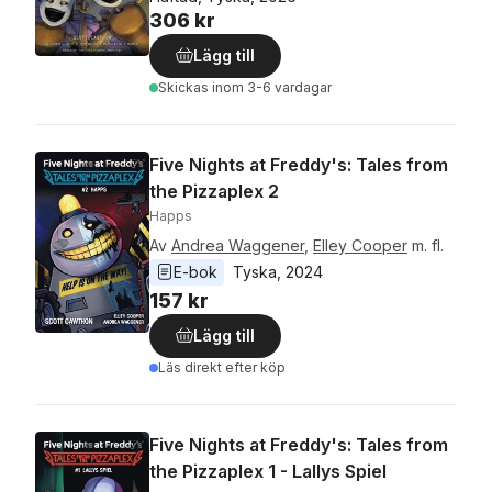
306 kr
Lägg till
Skickas
inom 3-6 vardagar
Five Nights at Freddy's: Tales from
the Pizzaplex 2
Happs
Av
Andrea Waggener
,
Elley Cooper
m. fl.
E-bok
Tyska
, 
2024
157 kr
Lägg till
Läs direkt efter köp
Five Nights at Freddy's: Tales from
the Pizzaplex 1 - Lallys Spiel