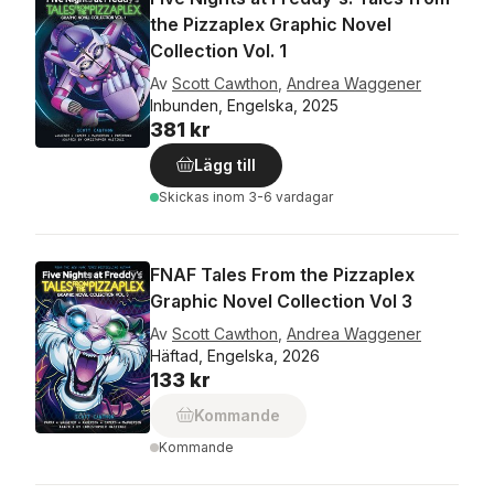
the Pizzaplex Graphic Novel
Collection Vol. 1
Av
Scott Cawthon
,
Andrea Waggener
Inbunden, Engelska, 2025
381 kr
Lägg till
Skickas
inom 3-6 vardagar
FNAF Tales From the Pizzaplex
Graphic Novel Collection Vol 3
Av
Scott Cawthon
,
Andrea Waggener
Häftad, Engelska, 2026
133 kr
Kommande
Kommande