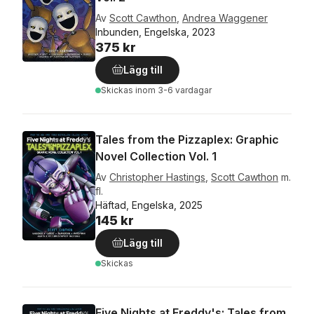
Av
Scott Cawthon
,
Andrea Waggener
Inbunden, Engelska, 2023
375 kr
Lägg till
Skickas
inom 3-6 vardagar
Tales from the Pizzaplex: Graphic
Novel Collection Vol. 1
Av
Christopher Hastings
,
Scott Cawthon
m.
fl.
Häftad, Engelska, 2025
145 kr
Lägg till
Skickas
Five Nights at Freddy's: Tales from