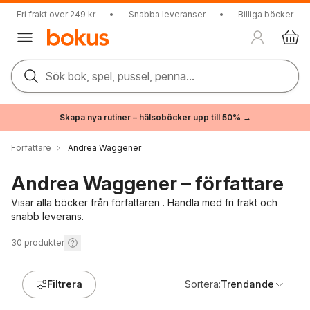
Fri frakt över 249 kr
•
Snabba leveranser
•
Billiga böcker
Sök bok, spel, pussel, penna...
Skapa nya rutiner – hälsoböcker upp till 50% →
Författare
Andrea Waggener
Andrea Waggener – författare
Visar alla böcker från författaren . Handla med fri frakt och
snabb leverans.
30
produkter
Filtrera
Sortera:
Trendande