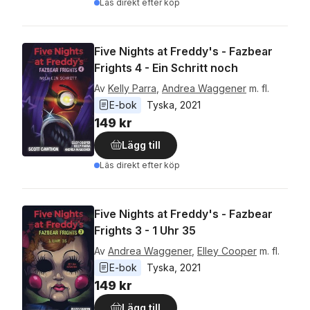
Läs direkt efter köp
Five Nights at Freddy's - Fazbear
Frights 4 - Ein Schritt noch
Av
Kelly Parra
,
Andrea Waggener
m. fl.
E-bok
Tyska
, 
2021
149 kr
Lägg till
Läs direkt efter köp
Five Nights at Freddy's - Fazbear
Frights 3 - 1 Uhr 35
Av
Andrea Waggener
,
Elley Cooper
m. fl.
E-bok
Tyska
, 
2021
149 kr
Lägg till