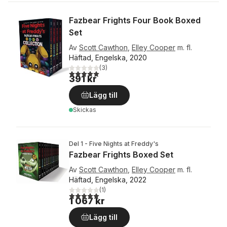
Fazbear Frights Four Book Boxed
Set
Av
Scott Cawthon
,
Elley Cooper
m. fl.
Häftad, Engelska, 2020
(
3
)
5,0
utav 5 stjärnor. Totalt antal röster:
391 kr
Lägg till
Skickas
Del 1 - Five Nights at Freddy's
Fazbear Frights Boxed Set
Av
Scott Cawthon
,
Elley Cooper
m. fl.
Häftad, Engelska, 2022
(
1
)
5,0
utav 5 stjärnor. Totalt antal röster:
1 067 kr
Lägg till