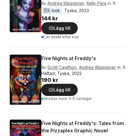
Av
Andrea Waggener
,
Kelly Para
m. fl.
E-bok
Tyska
, 
2023
144 kr
Lägg till
Läs direkt efter köp
Five Nights at Freddy's
Av
Scott Cawthon
,
Andrea Waggener
m. fl.
Häftad, Tyska, 2022
190 kr
Lägg till
Skickas
inom 3-6 vardagar
Five Nights at Freddy's: Tales from
the Pizzaplex Graphic Novel