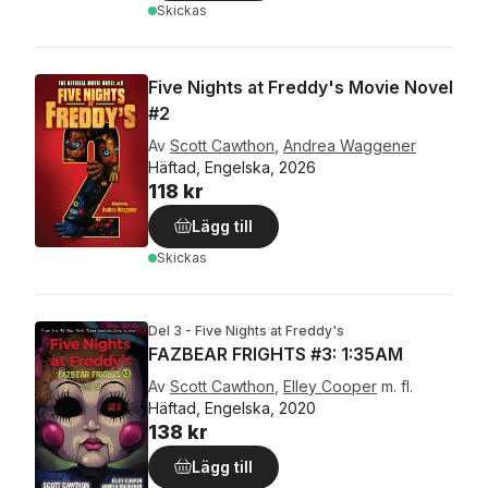
Skickas
Five Nights at Freddy's Movie Novel
#2
Av
Scott Cawthon
,
Andrea Waggener
Häftad, Engelska, 2026
118 kr
Lägg till
Skickas
Del 3 - Five Nights at Freddy's
FAZBEAR FRIGHTS #3: 1:35AM
Av
Scott Cawthon
,
Elley Cooper
m. fl.
Häftad, Engelska, 2020
138 kr
Lägg till