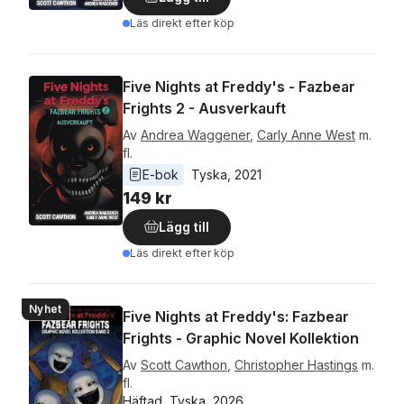
Läs direkt efter köp
Five Nights at Freddy's - Fazbear
Frights 2 - Ausverkauft
Av
Andrea Waggener
,
Carly Anne West
m.
fl.
E-bok
Tyska
, 
2021
149 kr
Lägg till
Läs direkt efter köp
Nyhet
Five Nights at Freddy's: Fazbear
Frights - Graphic Novel Kollektion
Av
Scott Cawthon
,
Christopher Hastings
m.
fl.
Häftad, Tyska, 2026