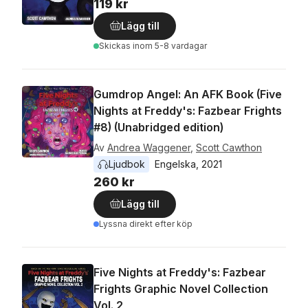
119 kr
Lägg till
Skickas
inom 5-8 vardagar
Gumdrop Angel: An AFK Book (Five
Nights at Freddy's: Fazbear Frights
#8) (Unabridged edition)
Av
Andrea Waggener
,
Scott Cawthon
Ljudbok
Engelska
, 
2021
260 kr
Lägg till
Lyssna direkt efter köp
Five Nights at Freddy's: Fazbear
Frights Graphic Novel Collection
Vol. 2