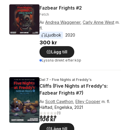
Fazbear Frights #2
Fetch
Av
Andrea Waggener
,
Carly Anne West
m.
fl.
Ljudbok
2020
300 kr
Lägg till
Lyssna direkt efter köp
Del 7 - Five Nights at Freddy's
Cliffs (Five Nights at Freddy's:
Fazbear Frights #7)
Av
Scott Cawthon
,
Elley Cooper
m. fl.
Häftad, Engelska, 2021
(
1
)
5,0
utav 5 stjärnor. Totalt antal röster:
106 kr
Lägg till