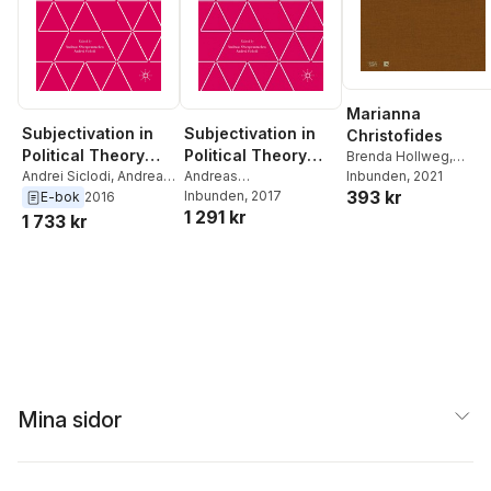
Marianna
Subjectivation in
Subjectivation in
Christofides
Political Theory
Political Theory
Brenda Hollweg
,
Marianna Christofides
Inbunden
, 2021
,
and Contemporary
Andrei Siclodi
,
Andreas
and Contemporary
Andreas
393 kr
Andrei Siclodi
Oberprantacher
Oberprantacher
Inbunden
, 2017
,
Andrei
E-bok
2016
Practices
Practices
1 291 kr
Siclodi
1 733 kr
Mina sidor