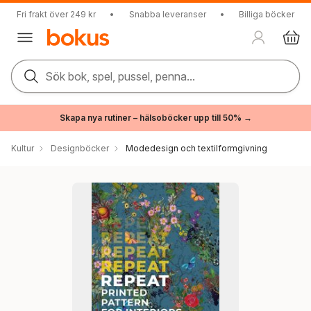
Fri frakt över 249 kr
•
Snabba leveranser
•
Billiga böcker
Sök bok, spel, pussel, penna...
Skapa nya rutiner – hälsoböcker upp till 50% →
Kultur
Designböcker
Modedesign och textilformgivning