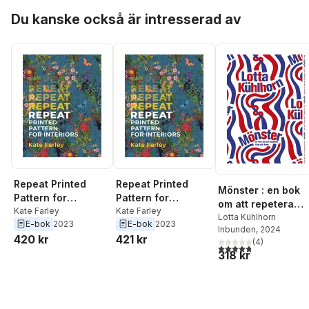
Hoppa över listan
Du kanske också är intresserad av
Repeat Printed
Repeat Printed
Mönster : en bok
Pattern for
Pattern for
om att repetera
Interiors
Kate Farley
Interiors
Kate Farley
färg och form
Lotta Kühlhorn
E-bok
2023
E-bok
2023
Inbunden
, 2024
420 kr
421 kr
(
4
)
4,8
utav 5 stjärnor. Tota
318 kr