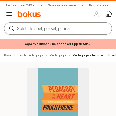
Fri frakt över 249 kr
•
Snabba leveranser
•
Billiga böcker
Sök bok, spel, pussel, penna...
Skapa nya rutiner – hälsoböcker upp till 50% →
Psykologi och pedagogik
Pedagogik
Pedagogisk teori och filosof