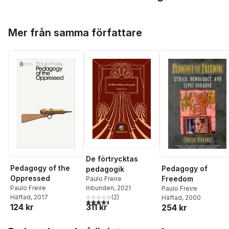
Hoppa över listan
Mer från samma författare
De förtrycktas
Pedagogy of the
Pedagogy of
pedagogik
Oppressed
Freedom
Paulo Freire
Paulo Freire
Inbunden
, 2021
Paulo Freire
Häftad
, 2017
(
2
)
Häftad
, 2000
4,5
utav 5 stjärnor. Totalt antal röster:
124 kr
311 kr
254 kr
Hoppa över listan