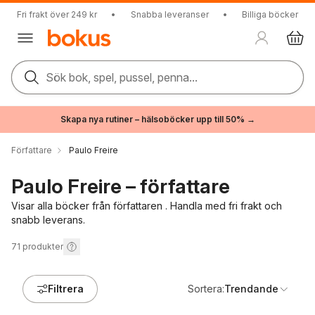
Fri frakt över 249 kr
•
Snabba leveranser
•
Billiga böcker
Sök bok, spel, pussel, penna...
Skapa nya rutiner – hälsoböcker upp till 50% →
Författare
Paulo Freire
Paulo Freire – författare
Visar alla böcker från författaren . Handla med fri frakt och
snabb leverans.
71
produkter
Filtrera
Sortera:
Trendande