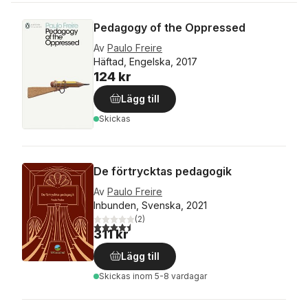
Pedagogy of the Oppressed
Av
Paulo Freire
Häftad, Engelska, 2017
124 kr
Lägg till
Skickas
De förtrycktas pedagogik
Av
Paulo Freire
Inbunden, Svenska, 2021
(
2
)
4,5
utav 5 stjärnor. Totalt antal röster:
311 kr
Lägg till
Skickas
inom 5-8 vardagar