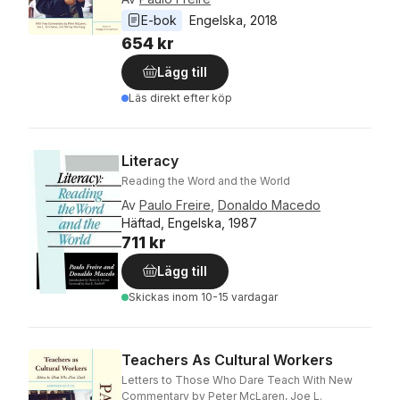
E-bok
Engelska
, 
2018
654 kr
Lägg till
Läs direkt efter köp
Literacy
Reading the Word and the World
Av
Paulo Freire
,
Donaldo Macedo
Häftad, Engelska, 1987
711 kr
Lägg till
Skickas
inom 10-15 vardagar
Teachers As Cultural Workers
Letters to Those Who Dare Teach With New
Commentary by Peter McLaren, Joe L.