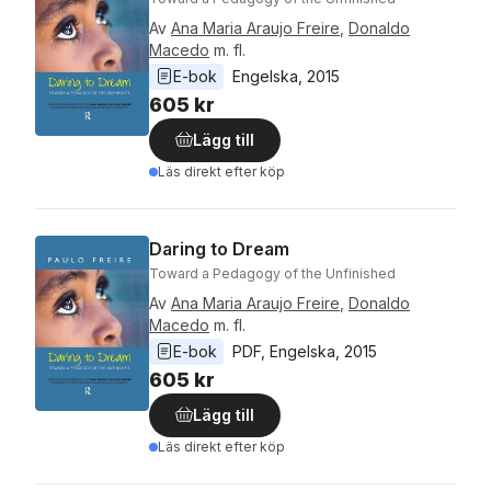
Av
Ana Maria Araujo Freire
,
Donaldo
Macedo
m. fl.
E-bok
Engelska
, 
2015
605 kr
Lägg till
Läs direkt efter köp
Daring to Dream
Toward a Pedagogy of the Unfinished
Av
Ana Maria Araujo Freire
,
Donaldo
Macedo
m. fl.
E-bok
PDF
, 
Engelska
, 
2015
605 kr
Lägg till
Läs direkt efter köp