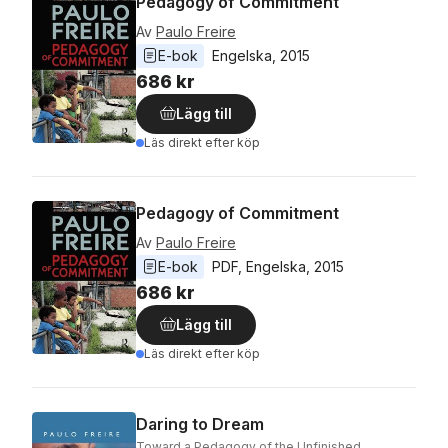
Pedagogy of Commitment
Av
Paulo Freire
E-bok
Engelska
, 
2015
686 kr
Lägg till
Läs direkt efter köp
Pedagogy of Commitment
Av
Paulo Freire
E-bok
PDF
, 
Engelska
, 
2015
686 kr
Lägg till
Läs direkt efter köp
Daring to Dream
Toward a Pedagogy of the Unfinished