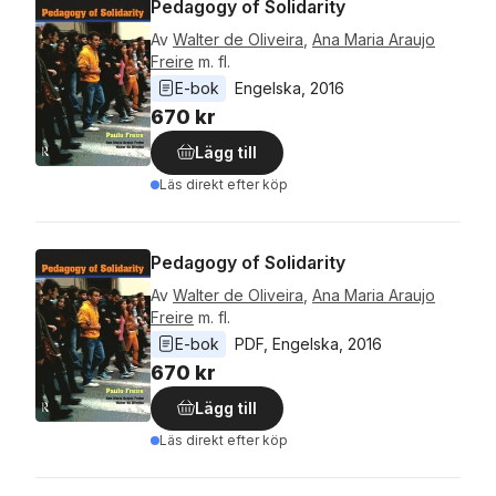
Pedagogy of Solidarity
Av
Walter de Oliveira
,
Ana Maria Araujo
Freire
m. fl.
E-bok
Engelska
, 
2016
670 kr
Lägg till
Läs direkt efter köp
Pedagogy of Solidarity
Av
Walter de Oliveira
,
Ana Maria Araujo
Freire
m. fl.
E-bok
PDF
, 
Engelska
, 
2016
670 kr
Lägg till
Läs direkt efter köp