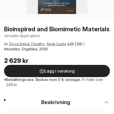
Bioinspired and Biomimetic Materials
Versatile Applications
Av
Divya Bajpai Tripathy
,
Anjali Gupta
och 1 till
Inbunden, Engelska, 2026
2 629 kr
Lägg i varukorg
Beställningsvara.
Skickas
inom 5-8 vardagar
.
Fri frakt över
249 kr.
Beskrivning