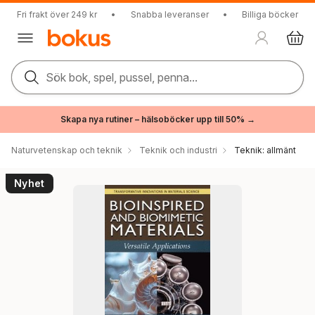
Fri frakt över 249 kr
•
Snabba leveranser
•
Billiga böcker
Sök bok, spel, pussel, penna...
Skapa nya rutiner – hälsoböcker upp till 50% →
Naturvetenskap och teknik
Teknik och industri
Teknik: allmänt
Nyhet