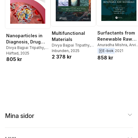
Surfactants from
Multifunctional
Nanoparticles in
Renewable Raw
Materials
Diagnosis, Drug
Materials
Anuradha Mishra
,
Arvi
Divya Bajpai Tripathy
,
Delivery and
Divya Bajpai Tripathy
,
Kumar Jain
,
Anjali
E-bok
2021
Anjali Gupta
Inbunden
, 2025
,
Arvind
Anjali Gupta
Häftad
, 2025
,
Arvind
Nanotherapeutics
Gupta
,
Divya Bajpai
2 378 kr
Kumar Jain
858 kr
805 kr
Kumar Jain
,
Anuradha
Tripathy
Mishra
,
Kuldeep Singh
Mina sidor