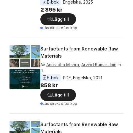
E-bok
Engelska
, 
2025
2 895 kr
Lägg till
Läs direkt efter köp
Surfactants from Renewable Raw
Materials
Av
Anuradha Mishra
,
Arvind Kumar Jain
m.
fl.
E-bok
PDF
, 
Engelska
, 
2021
858 kr
Lägg till
Läs direkt efter köp
Surfactants from Renewable Raw
Materials