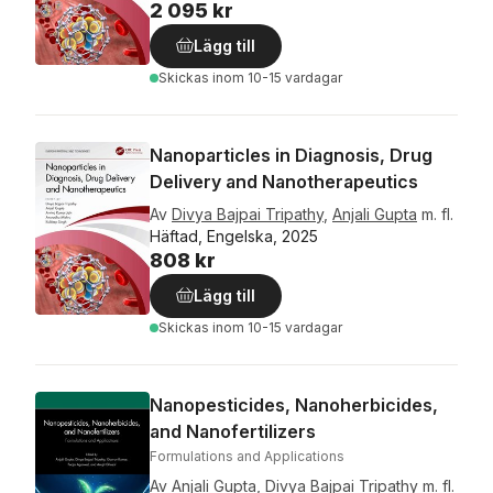
2 095 kr
Lägg till
Skickas
inom 10-15 vardagar
Nanoparticles in Diagnosis, Drug
Delivery and Nanotherapeutics
Av
Divya Bajpai Tripathy
,
Anjali Gupta
m. fl.
Häftad, Engelska, 2025
808 kr
Lägg till
Skickas
inom 10-15 vardagar
Nanopesticides, Nanoherbicides,
and Nanofertilizers
Formulations and Applications
Av
Anjali Gupta
,
Divya Bajpai Tripathy
m. fl.