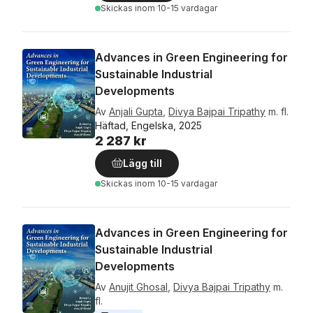
Skickas
inom 10-15 vardagar
Advances in Green Engineering for
Sustainable Industrial
Developments
Av
Anjali Gupta
,
Divya Bajpai Tripathy
m. fl.
Häftad, Engelska, 2025
2 287 kr
Lägg till
Skickas
inom 10-15 vardagar
Advances in Green Engineering for
Sustainable Industrial
Developments
Av
Anujit Ghosal
,
Divya Bajpai Tripathy
m.
fl.