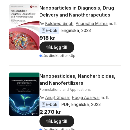
Nanoparticles in Diagnosis, Drug
Delivery and Nanotherapeutics
Av
Kuldeep Singh
,
Anuradha Mishra
m. fl.
E-bok
Engelska
, 
2023
918 kr
Lägg till
Läs direkt efter köp
Nanopesticides, Nanoherbicides,
and Nanofertilizers
Formulations and Applications
Av
Anujit Ghosal
,
Pooja Agarwal
m. fl.
E-bok
PDF
, 
Engelska
, 
2023
2 270 kr
Lägg till
Läs direkt efter köp