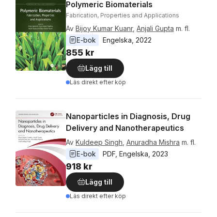
Polymeric Biomaterials
Fabrication, Properties and Applications
Av
Bijoy Kumar Kuanr
,
Anjali Gupta
m. fl.
E-bok
Engelska
, 
2022
855 kr
Lägg till
Läs direkt efter köp
Nanoparticles in Diagnosis, Drug
Delivery and Nanotherapeutics
Av
Kuldeep Singh
,
Anuradha Mishra
m. fl.
E-bok
PDF
, 
Engelska
, 
2023
918 kr
Lägg till
Läs direkt efter köp