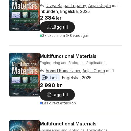
Av
Divya Bajpai Tripathy
,
Anjali Gupta
m. fl.
Inbunden, Engelska, 2025
2 384 kr
Lägg till
Skickas
inom 5-8 vardagar
Multifunctional Materials
Engineering and Biological Applications
Av
Arvind Kumar Jain
,
Anjali Gupta
m. fl.
E-bok
Engelska
, 
2025
2 990 kr
Lägg till
Läs direkt efter köp
Multifunctional Materials
Engineering and Biological Applications