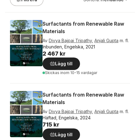
Surfactants from Renewable Raw
Materials
Av
Divya Bajpai Tripathy
,
Anjali Gupta
m. fl.
Inbunden, Engelska, 2021
2 467 kr
Lägg till
Skickas
inom 10-15 vardagar
Surfactants from Renewable Raw
Materials
Av
Divya Bajpai Tripathy
,
Anjali Gupta
m. fl.
Häftad, Engelska, 2024
715 kr
Lägg till