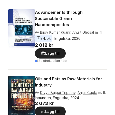
Advancements through
Sustainable Green
Nanocomposites
Av
Bijoy Kumar Kuanr
,
Anujit Ghosal
m. fl.
E-bok
Engelska
, 
2026
2 012 kr
Lägg till
Läs direkt efter köp
Oils and Fats as Raw Materials for
Industry
Av
Divya Bajpai Tripathy
,
Anjali Gupta
m. fl.
Inbunden, Engelska, 2024
2 072 kr
Lägg till