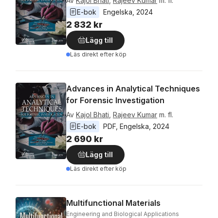
Av
Kajol Bhati
,
Rajeev Kumar
m. fl.
E-bok
Engelska
, 
2024
2 832 kr
Lägg till
Läs direkt efter köp
Advances in Analytical Techniques
for Forensic Investigation
Av
Kajol Bhati
,
Rajeev Kumar
m. fl.
E-bok
PDF
, 
Engelska
, 
2024
2 690 kr
Lägg till
Läs direkt efter köp
Multifunctional Materials
Engineering and Biological Applications