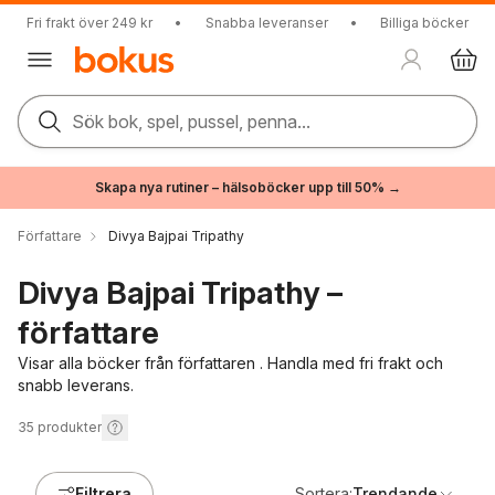
Fri frakt över 249 kr
•
Snabba leveranser
•
Billiga böcker
Sök bok, spel, pussel, penna...
Skapa nya rutiner – hälsoböcker upp till 50% →
Författare
Divya Bajpai Tripathy
Divya Bajpai Tripathy –
författare
Visar alla böcker från författaren . Handla med fri frakt och
snabb leverans.
35
produkter
Filtrera
Sortera:
Trendande