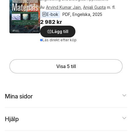
Av
Arvind Kumar Jain
,
Anjali Gupta
m. fl.
E-bok
PDF
, 
Engelska
, 
2025
2 982 kr
Lägg till
Läs direkt efter köp
Visa 5 till
Mina sidor
Hjälp