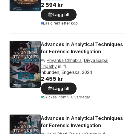
2 594 kr
Lägg till
Läs direkt efter köp
Advances in Analytical Techniques
for Forensic Investigation
Av
Priyanka Chhabra
,
Divya Bajpai
Tripathy
m. fl.
Inbunden, Engelska, 2024
2 455 kr
Lägg till
Skickas
inom 5-8 vardagar
Advances in Analytical Techniques
for Forensic Investigation