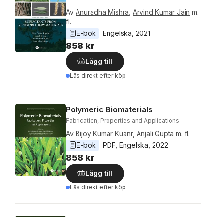
Av
Anuradha Mishra
,
Arvind Kumar Jain
m.
fl.
E-bok
Engelska
, 
2021
858 kr
Lägg till
Läs direkt efter köp
Polymeric Biomaterials
Fabrication, Properties and Applications
Av
Bijoy Kumar Kuanr
,
Anjali Gupta
m. fl.
E-bok
PDF
, 
Engelska
, 
2022
858 kr
Lägg till
Läs direkt efter köp