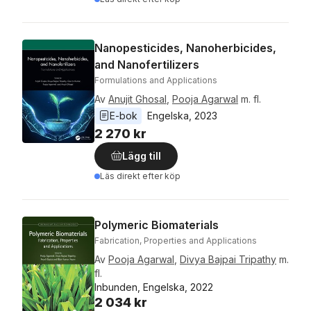
Nanopesticides, Nanoherbicides,
and Nanofertilizers
Formulations and Applications
Av
Anujit Ghosal
,
Pooja Agarwal
m. fl.
E-bok
Engelska
, 
2023
2 270 kr
Lägg till
Läs direkt efter köp
Polymeric Biomaterials
Fabrication, Properties and Applications
Av
Pooja Agarwal
,
Divya Bajpai Tripathy
m.
fl.
Inbunden, Engelska, 2022
2 034 kr