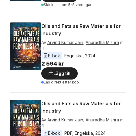
Skickas
inom 5-8 vardagar
Oils and Fats as Raw Materials for
Industry
Av
Arvind Kumar Jain
,
Anuradha Mishra
m.
fl.
E-bok
Engelska
, 
2024
2 594 kr
Lägg till
Läs direkt efter köp
Oils and Fats as Raw Materials for
Industry
Av
Arvind Kumar Jain
,
Anuradha Mishra
m.
fl.
E-bok
PDF
, 
Engelska
, 
2024