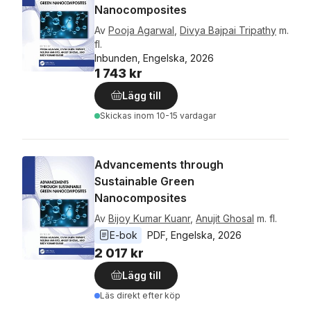
Nanocomposites
Av
Pooja Agarwal
,
Divya Bajpai Tripathy
m.
fl.
Inbunden, Engelska, 2026
1 743 kr
Lägg till
Skickas
inom 10-15 vardagar
Advancements through
Sustainable Green
Nanocomposites
Av
Bijoy Kumar Kuanr
,
Anujit Ghosal
m. fl.
E-bok
PDF
, 
Engelska
, 
2026
2 017 kr
Lägg till
Läs direkt efter köp