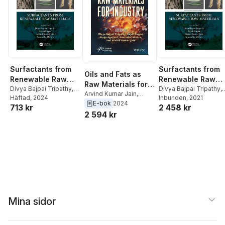
Surfactants from
Surfactants from
Oils and Fats as
Renewable Raw
Renewable Raw
Raw Materials for
Materials
Divya Bajpai Tripathy
,
Materials
Divya Bajpai Tripathy
,
Industry
Arvind Kumar Jain
,
Anjali Gupta
Häftad
, 2024
,
Arvind
Anjali Gupta
Inbunden
, 2021
,
Arvind
Anuradha Mishra
,
Pooja
E-bok
2024
713 kr
2 458 kr
Kumar Jain
,
Anuradha
Kumar Jain
,
Anuradha
Agarwal
,
Anjali Gupta
,
2 594 kr
Mishra
Mishra
Divya Bajpai Tripathy
Mina sidor