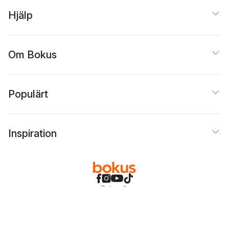
Hjälp
Om Bokus
Populärt
Inspiration
Bokus
@
Cookies
Anpassa cookies
Integritetspolicy
Köpvillkor