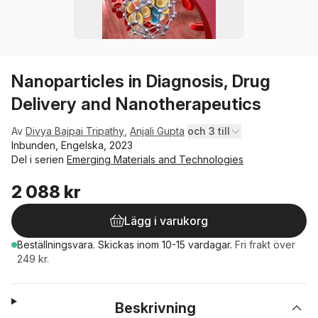
Nanoparticles in Diagnosis, Drug
Delivery and Nanotherapeutics
Av
Divya Bajpai Tripathy
,
Anjali Gupta
och 3 till
Inbunden, Engelska, 2023
Del i serien
Emerging Materials and Technologies
2 088 kr
Lägg i varukorg
Beställningsvara.
Skickas
inom 10-15 vardagar
.
Fri frakt över
249 kr.
Beskrivning