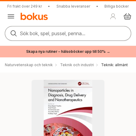
Fri frakt över 249 kr
•
Snabba leveranser
•
Billiga böcker
Sök bok, spel, pussel, penna...
Skapa nya rutiner – hälsoböcker upp till 50% →
Naturvetenskap och teknik
Teknik och industri
Teknik: allmänt