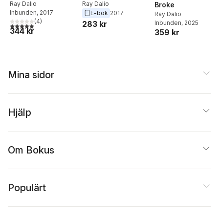
Ray Dalio
Ray Dalio
Broke
Inbunden
, 2017
E-bok
2017
Ray Dalio
(
4
)
Inbunden
, 2025
283 kr
5,0
utav 5 stjärnor. Totalt antal röster:
344 kr
359 kr
Mina sidor
Hjälp
Om Bokus
Populärt