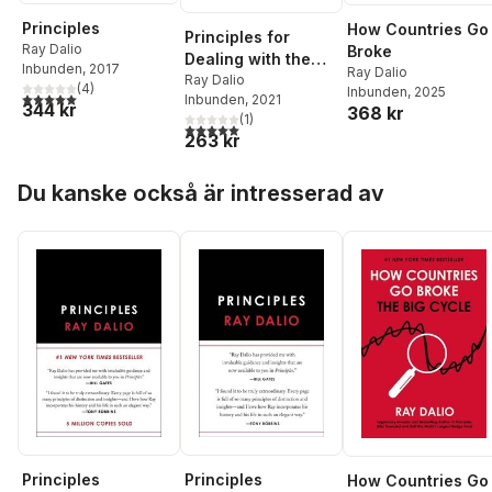
Principles
How Countries Go
Principles for
Ray Dalio
Broke
Dealing with the
Inbunden
, 2017
Ray Dalio
Changing World
Ray Dalio
(
4
)
Inbunden
, 2025
5,0
utav 5 stjärnor. Totalt antal röster:
Inbunden
, 2021
Order
344 kr
368 kr
(
1
)
5,0
utav 5 stjärnor. Totalt antal röster:
263 kr
Hoppa över listan
Du kanske också är intresserad av
Principles
Principles
How Countries Go