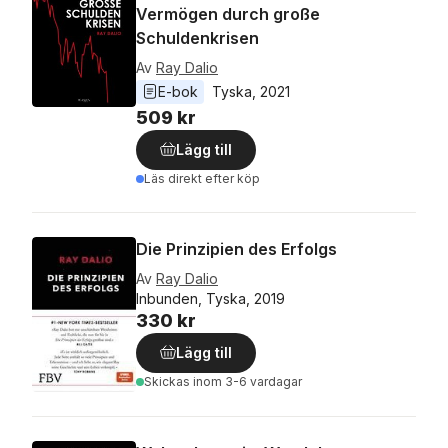
Vermögen durch große
Schuldenkrisen
Av
Ray Dalio
E-bok
Tyska
, 
2021
509 kr
Lägg till
Läs direkt efter köp
Die Prinzipien des Erfolgs
Av
Ray Dalio
Inbunden, Tyska, 2019
330 kr
Lägg till
Skickas
inom 3-6 vardagar