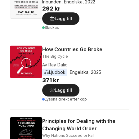
Inbunden, Engelska, 2022
292 kr
Lägg till
Skickas
How Countries Go Broke
The Big Cycle
Av
Ray Dalio
Ljudbok
Engelska
, 
2025
371 kr
Lägg till
Lyssna direkt efter köp
Principles for Dealing with the
Changing World Order
Why Nations Succeed or Fail