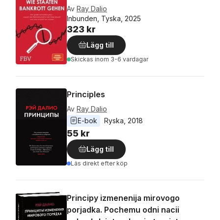
Av
Ray Dalio
Inbunden, Tyska, 2025
323 kr
Lägg till
Skickas
inom 3-6 vardagar
Principles
Av
Ray Dalio
E-bok
Ryska
, 
2018
55 kr
Lägg till
Läs direkt efter köp
Principy izmenenija mirovogo
porjadka. Pochemu odni nacii