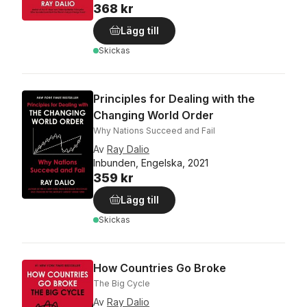
368 kr
Lägg till
Skickas
Principles for Dealing with the
Changing World Order
Why Nations Succeed and Fail
Av
Ray Dalio
Inbunden, Engelska, 2021
359 kr
Lägg till
Skickas
How Countries Go Broke
The Big Cycle
Av
Ray Dalio