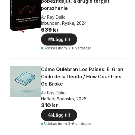
pobezhdajut, a drugie terpjat
porazhenie
Av
Ray Dalio
Inbunden, Ryska, 2024
639 kr
Lägg till
Skickas
inom 3-6 vardagar
Cómo Quiebran Los Países: El Gran
Ciclo de la Deuda / How Countries
Go Broke
Av
Ray Dalio
Häftad, Spanska, 2026
310 kr
Lägg till
Skickas
inom 3-6 vardagar