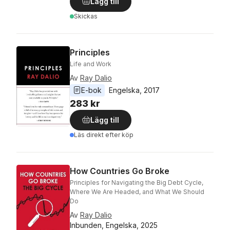
Lägg till
Skickas
Principles
Life and Work
Av
Ray Dalio
E-bok
Engelska
, 
2017
283 kr
Lägg till
Läs direkt efter köp
How Countries Go Broke
Principles for Navigating the Big Debt Cycle,
Where We Are Headed, and What We Should
Do
Av
Ray Dalio
Inbunden, Engelska, 2025