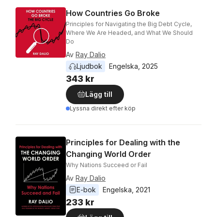
How Countries Go Broke
Principles for Navigating the Big Debt Cycle,
Where We Are Headed, and What We Should
Do
Av
Ray Dalio
Ljudbok
Engelska
, 
2025
343 kr
Lägg till
Lyssna direkt efter köp
Principles for Dealing with the
Changing World Order
Why Nations Succeed or Fail
Av
Ray Dalio
E-bok
Engelska
, 
2021
233 kr