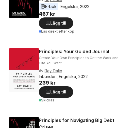
E-bok
Engelska
, 
2022
467 kr
Lägg till
Läs direkt efter köp
Principles: Your Guided Journal
Create Your Own Principles to Get the Work and
Life You Want
Av
Ray Dalio
Inbunden, Engelska, 2022
239 kr
Lägg till
Skickas
Principles for Navigating Big Debt
Crises