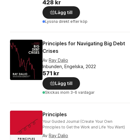
428 kr
Lägg till
Lyssna direkt efter köp
Principles for Navigating Big Debt
Crises
Av
Ray Dalio
Inbunden, Engelska, 2022
571 kr
Lägg till
Skickas
inom 3-6 vardagar
Principles
Your Guided Journal (Create Your Own
Principles to Get the Work and Life You Want)
Av
Ray Dalio