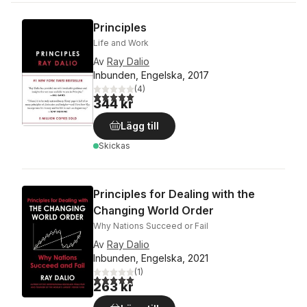
Principles
Life and Work
Av
Ray Dalio
Inbunden, Engelska, 2017
(
4
)
5,0
utav 5 stjärnor. Totalt antal röster:
344 kr
Lägg till
Skickas
Principles for Dealing with the
Changing World Order
Why Nations Succeed or Fail
Av
Ray Dalio
Inbunden, Engelska, 2021
(
1
)
5,0
utav 5 stjärnor. Totalt antal röster:
263 kr