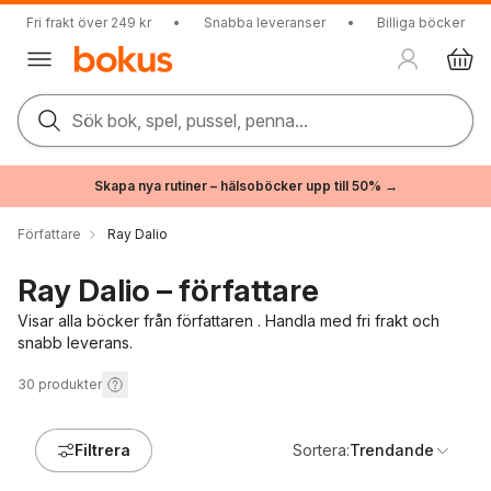
Fri frakt över 249 kr
•
Snabba leveranser
•
Billiga böcker
Sök bok, spel, pussel, penna...
Skapa nya rutiner – hälsoböcker upp till 50% →
Författare
Ray Dalio
Ray Dalio – författare
Visar alla böcker från författaren . Handla med fri frakt och
snabb leverans.
30
produkter
Filtrera
Sortera:
Trendande