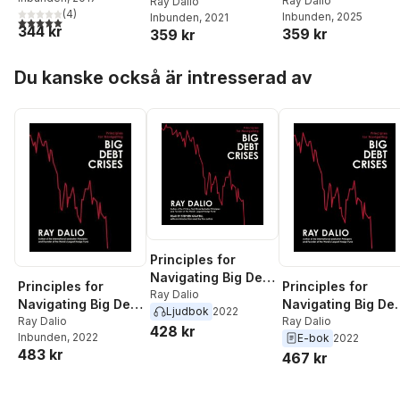
Ray Dalio
Changing World
Ray Dalio
(
4
)
Inbunden
, 2025
Inbunden
, 2021
Order
5,0
utav 5 stjärnor. Totalt antal röster:
344 kr
359 kr
359 kr
Hoppa över listan
Du kanske också är intresserad av
Principles for
Navigating Big Debt
Principles for
Principles for
Crises
Ray Dalio
Navigating Big Debt
Navigating Big De
Ljudbok
2022
Crises
Ray Dalio
Crises
Ray Dalio
428 kr
Inbunden
, 2022
E-bok
2022
483 kr
467 kr