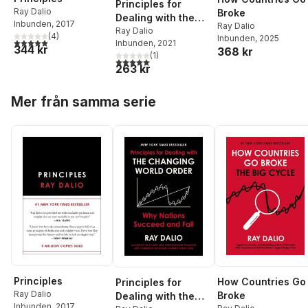
Principles for
Ray Dalio
Broke
Dealing with the
Inbunden
, 2017
Ray Dalio
Changing World
Ray Dalio
(
4
)
Inbunden
, 2025
5,0
utav 5 stjärnor. Totalt antal röster:
Inbunden
, 2021
Order
344 kr
368 kr
(
1
)
5,0
utav 5 stjärnor. Totalt antal röster:
263 kr
Hoppa över listan
Mer från samma serie
Principles
How Countries Go
Principles for
Ray Dalio
Broke
Dealing with the
Inbunden
, 2017