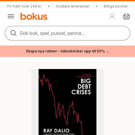
Fri frakt över 249 kr
•
Snabba leveranser
•
Billiga böcker
Sök bok, spel, pussel, penna...
Skapa nya rutiner – hälsoböcker upp till 50% →