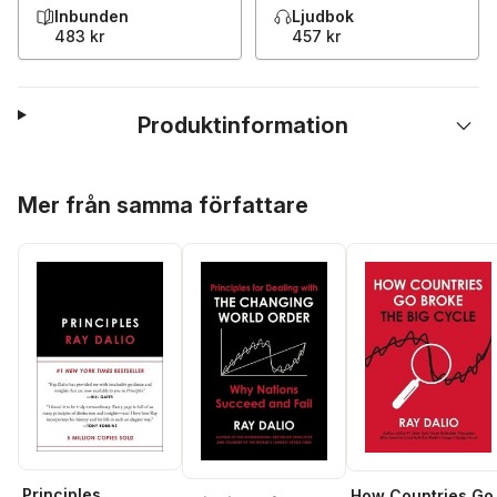
Inbunden
Ljudbok
483 kr
457 kr
Produktinformation
Hoppa över listan
Mer från samma författare
Principles
How Countries Go