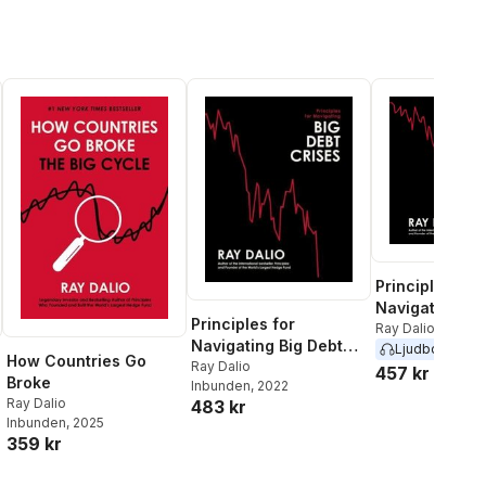
Principles for
Navigating Bi
Principles for
Crises
Ray Dalio
Navigating Big Debt
Ljudbok
2022
How Countries Go
Crises
Ray Dalio
457 kr
Broke
Inbunden
, 2022
Ray Dalio
483 kr
Inbunden
, 2025
359 kr