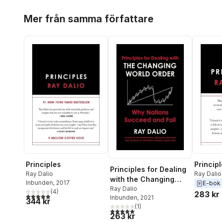
Hoppa över listan
Mer från samma författare
Principles
Princip
Principles for Dealing
Ray Dalio
Ray Dalio
with the Changing
Inbunden
, 2017
E-bok
World Order
Ray Dalio
(
4
)
283 kr
5,0
utav 5 stjärnor. Totalt antal röster:
Inbunden
, 2021
344 kr
(
1
)
5,0
utav 5 stjärnor. Totalt antal röster:
263 kr