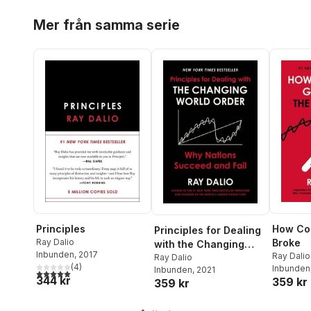
Hoppa över listan
Mer från samma serie
Principles
How Co
Principles for Dealing
Ray Dalio
Broke
with the Changing
Inbunden
, 2017
Ray Dalio
World Order
Ray Dalio
(
4
)
Inbunden
Inbunden
, 2021
5,0
utav 5 stjärnor. Totalt antal röster:
344 kr
359 kr
359 kr
Hoppa över listan