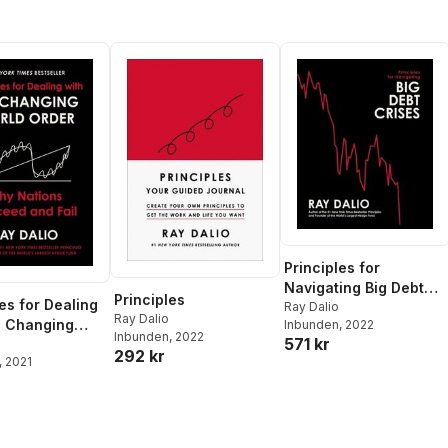
Principles for
Navigating Big Debt
Principles
es for Dealing
Crises
Ray Dalio
Ray Dalio
e Changing
Inbunden
, 2022
Inbunden
, 2022
571 kr
rder
292 kr
, 2021