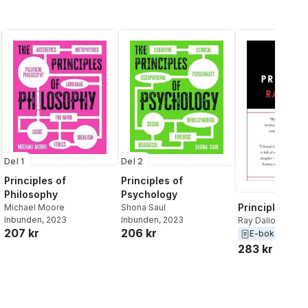
Del 2
Del 1
Principles of
Principles of
Psychology
Philosophy
Principles
Shona Saul
Michael Moore
Inbunden
, 2023
Inbunden
, 2023
Ray Dalio
206 kr
207 kr
E-bok
2017
283 kr