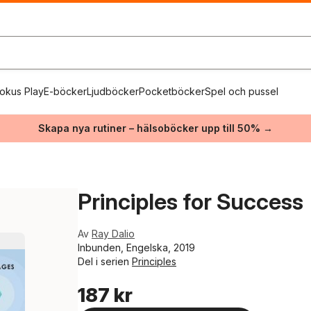
okus Play
E-böcker
Ljudböcker
Pocketböcker
Spel och pussel
Skapa nya rutiner – hälsoböcker upp till 50% →
Principles for Success
Av
Ray Dalio
Inbunden, Engelska, 2019
Del i serien
Principles
187 kr