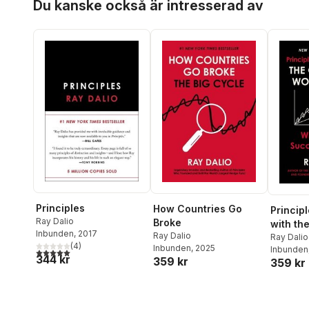
Du kanske också är intresserad av
Principles
How Countries Go
Principl
Ray Dalio
Broke
with th
Inbunden
, 2017
Ray Dalio
World O
Ray Dalio
(
4
)
Inbunden
, 2025
Inbunden
5,0
utav 5 stjärnor. Totalt antal röster:
344 kr
359 kr
359 kr