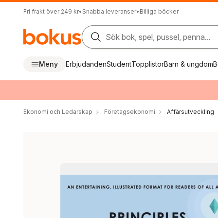
Fri frakt över 249 kr
•
Snabba leveranser
•
Billiga böcker
Sök bok, spel, pussel, penna...
Meny
Erbjudanden
Student
Topplistor
Barn & ungdom
B
Ekonomi och Ledarskap
Företagsekonomi
Affärsutveckling