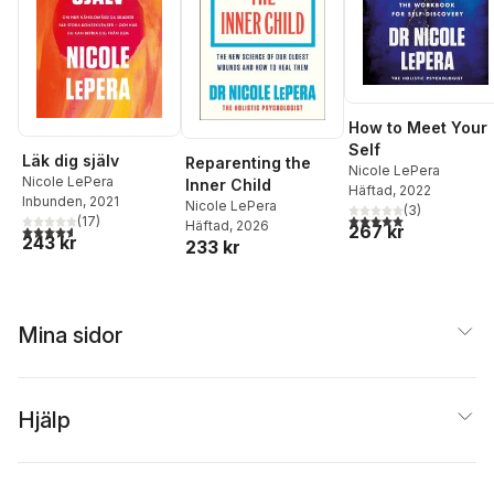
How to Meet Your
Self
Läk dig själv
Reparenting the
Nicole LePera
Nicole LePera
Inner Child
Häftad
, 2022
Inbunden
, 2021
Nicole LePera
(
3
)
5,0
utav 5 stjärnor. Tota
(
17
)
Häftad
, 2026
267 kr
4,6
utav 5 stjärnor. Totalt antal röster:
243 kr
233 kr
Mina sidor
Hjälp