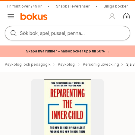
Fri frakt över 249 kr
•
Snabba leveranser
•
Billiga böcker
Sök bok, spel, pussel, penna...
Skapa nya rutiner – hälsoböcker upp till 50% →
Psykologi och pedagogik
Psykologi
Personlig utveckling
Själ