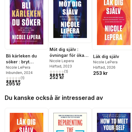
Möt dig själv :
övningar för ökad
Bli kärleken du
Läk dig själv
självkännedom
Nicole Lepera
söker : bryt
Nicole LePera
Häftad
, 2023
Häftad
, 2026
mönster, hitta ro
Nicole LePera
(
1
)
253 kr
Inbunden
, 2024
och läk dina
5,0
utav 5 stjärnor. Totalt antal röster:
252 kr
(
1
)
relationer
5,0
utav 5 stjärnor. Totalt antal röster:
295 kr
Hoppa över listan
Du kanske också är intresserad av