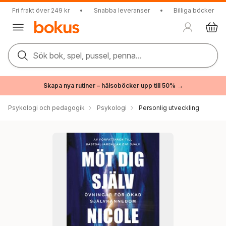
Fri frakt över 249 kr
•
Snabba leveranser
•
Billiga böcker
Sök bok, spel, pussel, penna...
Skapa nya rutiner – hälsoböcker upp till 50% →
Psykologi och pedagogik
Psykologi
Personlig utveckling