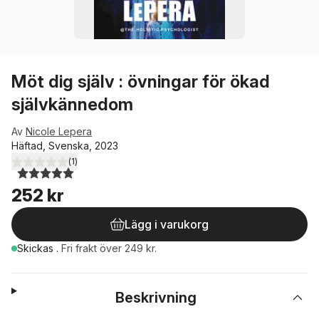
Möt dig själv : övningar för ökad
självkännedom
Av
Nicole Lepera
Häftad, Svenska, 2023
(
1
)
5,0
utav 5 stjärnor. Totalt antal röster:
252 kr
Lägg i varukorg
Skickas
.
Fri frakt över 249 kr.
Beskrivning