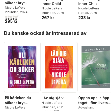
söker : bryt
Inner Child
Inner Child
mönster, hitta ro
Nicole LePera
Nicole LePera
Nicole LePera
Inbunden
, 2024
och läk dina
Inbunden
, 2026
Häftad
, 2026
(
1
)
267 kr
233 kr
relationer
5,0
utav 5 stjärnor. Totalt antal röster:
295 kr
Hoppa över listan
Du kanske också är intresserad av
Bli kärleken du
Öppna upp, släpp
Läk dig själv
söker : bryt
taget : finn livets
Nicole LePera
Inbunden
, 2021
mönster, hitta ro
Nicole LePera
sanna väsen
Adyashanti