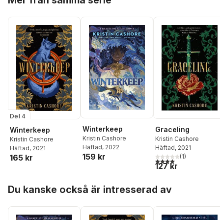
Mer från samma serie
Del 4
Winterkeep
Graceling
Winterkeep
Kristin Cashore
Kristin Cashore
Kristin Cashore
Häftad
, 2022
Häftad
, 2021
Häftad
, 2021
159 kr
165 kr
(
1
)
4,0
utav 5 stjärnor. Tota
127 kr
Hoppa över listan
Du kanske också är intresserad av