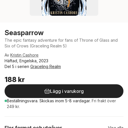
Seasparrow
The epic fantasy adventure for fans of Throne of Glass and
Six of Crows (Graceling Realm 5)
Av
Kristin Cashore
Häftad, Engelska, 2023
Del 5 i serien
Graceling Realm
188 kr
Lägg i varukorg
Beställningsvara.
Skickas
inom 5-8 vardagar
.
Fri frakt över
249 kr.
Fler format och utgåvor
Visa alla