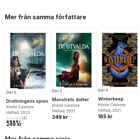
Hoppa över listan
Mer från samma författare
Del 4
Del 2
Del 5
Winterkeep
Monstrets dotter
Drottningens spion
Kristin Cashore
Kristin Cashore
Kristin Cashore
Häftad
, 2021
Häftad
, 2021
Häftad
, 2023
165 kr
249 kr
(
4
)
4,5
utav 5 stjärnor. Totalt antal röster:
249 kr
Hoppa över listan