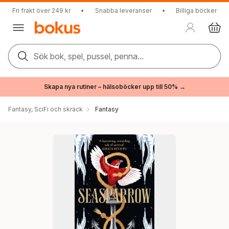
Fri frakt över 249 kr
•
Snabba leveranser
•
Billiga böcker
Sök bok, spel, pussel, penna...
Skapa nya rutiner – hälsoböcker upp till 50% →
Fantasy, SciFi och skräck
Fantasy