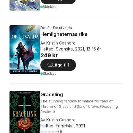
Skickas
Del 3 - De utvalda
Hemligheternas rike
Av
Kristin Cashore
Häftad, Svenska, 2021, 12-15 år
249 kr
Lägg till
Skickas
Graceling
The stunning fantasy romance for fans of
Throne of Glass and Six of Crows (Graceling
Realm 1)
Av
Kristin Cashore
Häftad, Engelska, 2021
(
1
)