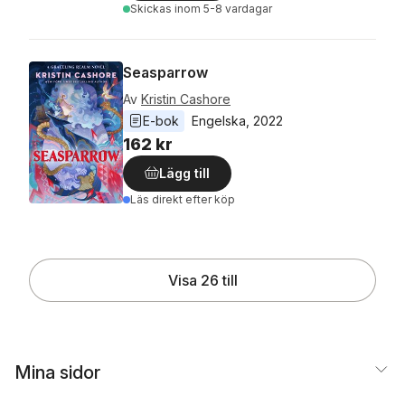
Skickas
inom 5-8 vardagar
Seasparrow
Av
Kristin Cashore
E-bok
Engelska
, 
2022
162 kr
Lägg till
Läs direkt efter köp
Visa 26 till
Mina sidor