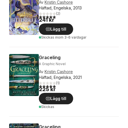
Av
Kristin Cashore
Häftad, Engelska, 2013
(
2
)
5,0
utav 5 stjärnor. Totalt antal röster:
241 kr
Lägg till
Skickas
inom 3-6 vardagar
Graceling
A Graphic Novel
Av
Kristin Cashore
Häftad, Engelska, 2021
(
1
)
5,0
utav 5 stjärnor. Totalt antal röster:
225 kr
Lägg till
Skickas
Graceling