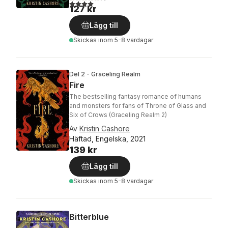
4,0
utav 5 stjärnor. Totalt antal röster:
127 kr
Lägg till
Skickas
inom 5-8 vardagar
Del 2 - Graceling Realm
Fire
The bestselling fantasy romance of humans
and monsters for fans of Throne of Glass and
Six of Crows (Graceling Realm 2)
Av
Kristin Cashore
Häftad, Engelska, 2021
139 kr
Lägg till
Skickas
inom 5-8 vardagar
Bitterblue