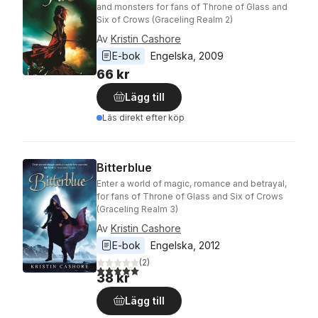
and monsters for fans of Throne of Glass and
Six of Crows (Graceling Realm 2)
Av
Kristin Cashore
E-bok
Engelska
, 
2009
66 kr
Lägg till
Läs direkt efter köp
Bitterblue
Enter a world of magic, romance and betrayal,
for fans of Throne of Glass and Six of Crows
(Graceling Realm 3)
Av
Kristin Cashore
E-bok
Engelska
, 
2012
(
2
)
5,0
utav 5 stjärnor. Totalt antal röster:
38 kr
Lägg till