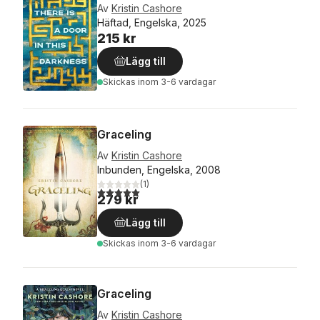
Av
Kristin Cashore
Häftad, Engelska, 2025
215 kr
Lägg till
Skickas
inom 3-6 vardagar
Graceling
Av
Kristin Cashore
Inbunden, Engelska, 2008
(
1
)
5,0
utav 5 stjärnor. Totalt antal röster:
279 kr
Lägg till
Skickas
inom 3-6 vardagar
Graceling
Av
Kristin Cashore