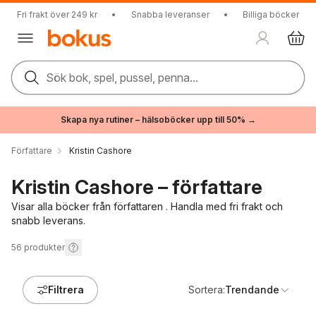
Fri frakt över 249 kr
•
Snabba leveranser
•
Billiga böcker
Sök bok, spel, pussel, penna...
Skapa nya rutiner – hälsoböcker upp till 50% →
Författare
Kristin Cashore
Kristin Cashore – författare
Visar alla böcker från författaren . Handla med fri frakt och
snabb leverans.
56
produkter
Filtrera
Sortera:
Trendande