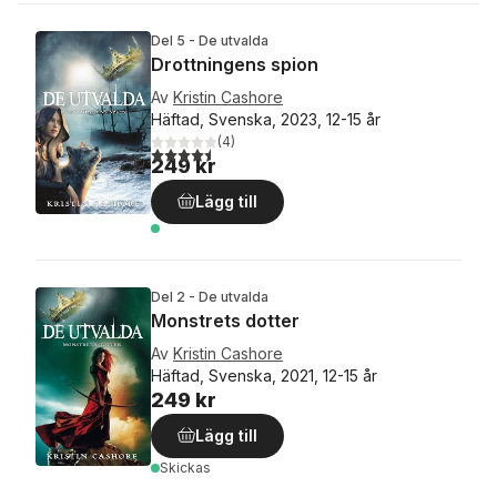
Del 5 - De utvalda
Drottningens spion
Av
Kristin Cashore
Häftad, Svenska, 2023, 12-15 år
(
4
)
4,5
utav 5 stjärnor. Totalt antal röster:
249 kr
Lägg till
Del 2 - De utvalda
Monstrets dotter
Av
Kristin Cashore
Häftad, Svenska, 2021, 12-15 år
249 kr
Lägg till
Skickas