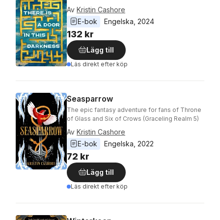
Av
Kristin Cashore
E-bok
Engelska
, 
2024
132 kr
Lägg till
Läs direkt efter köp
Seasparrow
The epic fantasy adventure for fans of Throne
of Glass and Six of Crows (Graceling Realm 5)
Av
Kristin Cashore
E-bok
Engelska
, 
2022
72 kr
Lägg till
Läs direkt efter köp