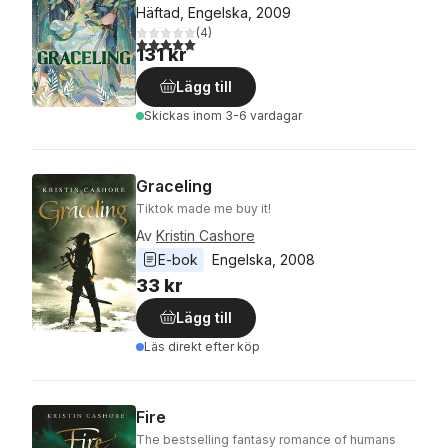
Häftad, Engelska, 2009
(
4
)
5,0
utav 5 stjärnor. Totalt antal röster:
131 kr
Lägg till
Skickas
inom 3-6 vardagar
Graceling
Tiktok made me buy it!
Av
Kristin Cashore
E-bok
Engelska
, 
2008
33 kr
Lägg till
Läs direkt efter köp
Fire
The bestselling fantasy romance of humans