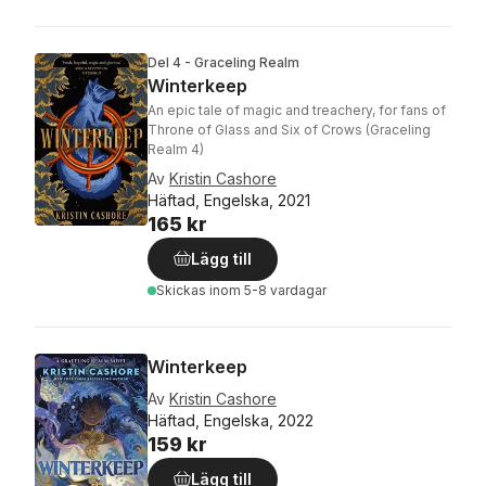
Del 4 - Graceling Realm
Winterkeep
An epic tale of magic and treachery, for fans of
Throne of Glass and Six of Crows (Graceling
Realm 4)
Av
Kristin Cashore
Häftad, Engelska, 2021
165 kr
Lägg till
Skickas
inom 5-8 vardagar
Winterkeep
Av
Kristin Cashore
Häftad, Engelska, 2022
159 kr
Lägg till