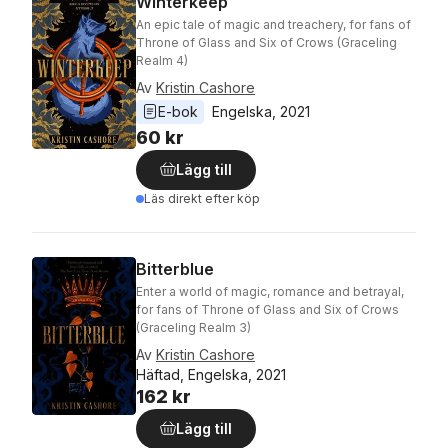
Winterkeep
An epic tale of magic and treachery, for fans of
Throne of Glass and Six of Crows (Graceling
Realm 4)
Av
Kristin Cashore
E-bok
Engelska
, 
2021
60 kr
Lägg till
Läs direkt efter köp
Bitterblue
Enter a world of magic, romance and betrayal,
for fans of Throne of Glass and Six of Crows
(Graceling Realm 3)
Av
Kristin Cashore
Häftad, Engelska, 2021
162 kr
Lägg till