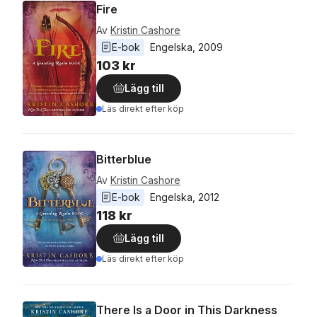
Fire
Av
Kristin Cashore
E-bok
Engelska
, 
2009
103 kr
Lägg till
Läs direkt efter köp
Bitterblue
Av
Kristin Cashore
E-bok
Engelska
, 
2012
118 kr
Lägg till
Läs direkt efter köp
There Is a Door in This Darkness