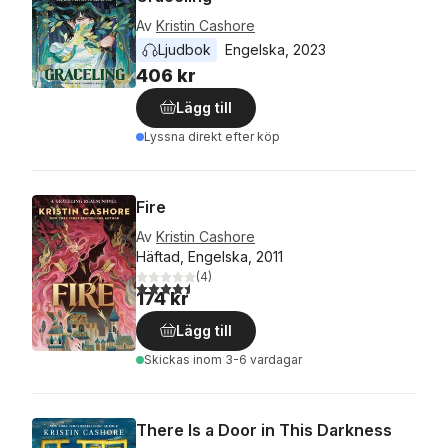
Av
Kristin Cashore
Ljudbok
Engelska
, 
2023
406 kr
Lägg till
Lyssna direkt efter köp
Fire
Av
Kristin Cashore
Häftad, Engelska, 2011
(
4
)
4,5
utav 5 stjärnor. Totalt antal röster:
174 kr
Lägg till
Skickas
inom 3-6 vardagar
There Is a Door in This Darkness