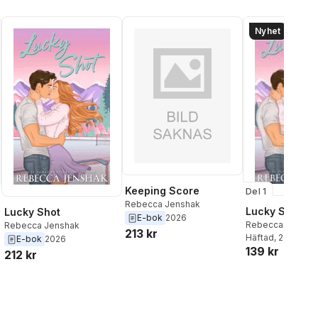
Nyhet
Keeping Score
Del 1
Rebecca Jenshak
Lucky Shot
Lucky Shot
E-bok
2026
Rebecca Jensha
Rebecca Jenshak
213 kr
Häftad
, 2026
E-bok
2026
139 kr
212 kr