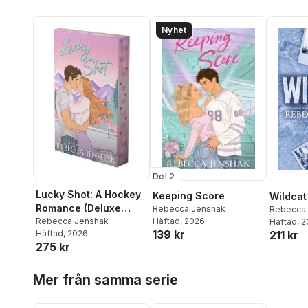
Nyhet
Del 2
Lucky Shot: A Hockey
Keeping Score
Wildcat
Romance (Deluxe
Rebecca Jenshak
Rebecca
Limited Edition)
Rebecca Jenshak
Häftad
, 2026
Häftad
, 
139 kr
211 kr
Häftad
, 2026
275 kr
Hoppa över listan
Mer från samma serie