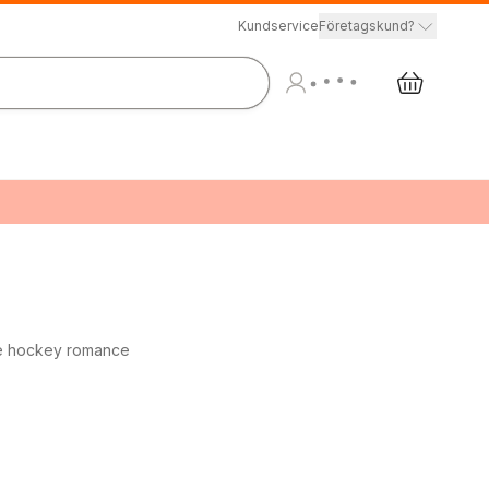
Kundservice
Företagskund?
ice hockey romance