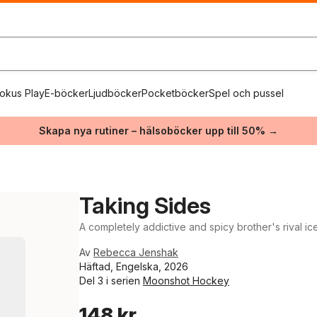
okus Play
E-böcker
Ljudböcker
Pocketböcker
Spel och pussel
Skapa nya rutiner – hälsoböcker upp till 50% →
Taking Sides
A completely addictive and spicy brother's rival 
Av
Rebecca Jenshak
Häftad, Engelska, 2026
Del 3 i serien
Moonshot Hockey
148 kr