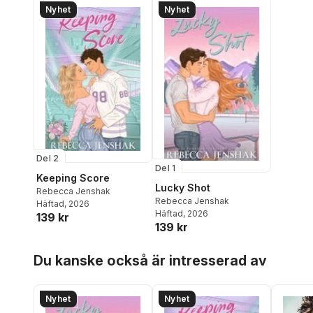
Nyhet
Nyhet
Del 2
Del 1
Keeping Score
Lucky Shot
Rebecca Jenshak
Rebecca Jenshak
Häftad
, 2026
Häftad
, 2026
139 kr
139 kr
Hoppa över listan
Du kanske också är intresserad av
Nyhet
Nyhet