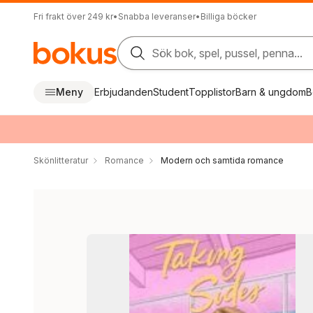
Fri frakt över 249 kr
•
Snabba leveranser
•
Billiga böcker
Sök bok, spel, pussel, penna...
Meny
Erbjudanden
Student
Topplistor
Barn & ungdom
B
Skönlitteratur
Romance
Modern och samtida romance