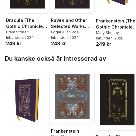
Dracula (The
Raven and Other
Frankenstein (The
Gothic Chronicles
Selected Works
Gothic Chronicles
Collection): Deluxe
Bram Stoker
(The Gothic
Edgar Allan Poe
Collection): Delux
Mary Shelley
Inbunden
, 2024
Inbunden
, 2024
Inbunden
, 2026
Edition
Chronicles
Edition
249 kr
243 kr
249 kr
Collection): Deluxe
Edition
Hoppa över listan
Du kanske också är intresserad av
Frankenstein