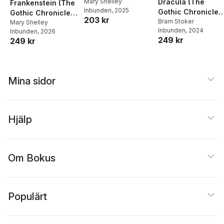
Mary Shelley
Dracula (The
Frankenstein (The
Inbunden
, 2025
Gothic Chronicles
Gothic Chronicles
203 kr
Collection): Delux
Bram Stoker
Collection): Deluxe
Mary Shelley
Inbunden
, 2024
Inbunden
, 2026
Edition
Edition
249 kr
249 kr
Mina sidor
Hjälp
Om Bokus
Populärt