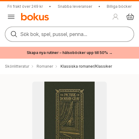
Fri frakt över 249 kr
•
Snabba leveranser
•
Billiga böcker
Sök bok, spel, pussel, penna...
Skapa nya rutiner – hälsoböcker upp till 50% →
Skönlitteratur
Romaner
Klassiska romaner/Klassiker