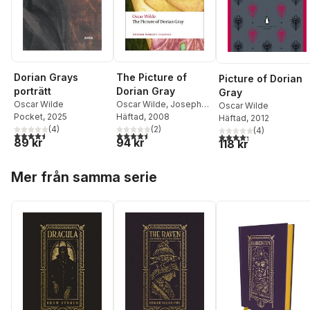
The Picture of
Dorian Grays
Picture of Dorian
Dorian Gray
porträtt
Gray
Oscar Wilde
,
Joseph
Oscar Wilde
Oscar Wilde
Bristow
Häftad
, 2008
Pocket
, 2025
Häftad
, 2012
(
2
)
(
4
)
(
4
)
4,5
utav 5 stjärnor. Totalt antal röster:
4,5
utav 5 stjärnor. Totalt antal röster:
4,3
utav 5 stjärnor. Tota
94 kr
89 kr
118 kr
Hoppa över listan
Mer från samma serie