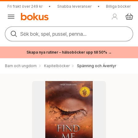
Fri frakt över 249 kr
•
Snabba leveranser
•
Billiga böcker
Sök bok, spel, pussel, penna...
Skapa nya rutiner – hälsoböcker upp till 50% →
Barn och ungdom
Kapitelböcker
Spänning och Äventyr