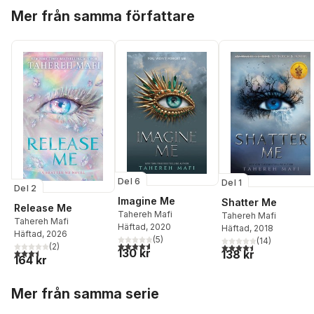
Hoppa över listan
Mer från samma författare
Del 6
Del 1
Del 2
Imagine Me
Shatter Me
Release Me
Tahereh Mafi
Tahereh Mafi
Tahereh Mafi
Häftad
, 2020
Häftad
, 2018
Häftad
, 2026
(
5
)
(
14
)
4,6
utav 5 stjärnor. Totalt antal röster:
4,5
utav 5 stjärnor. Tota
(
2
)
3,5
utav 5 stjärnor. Totalt antal röster:
130 kr
138 kr
164 kr
Hoppa över listan
Mer från samma serie