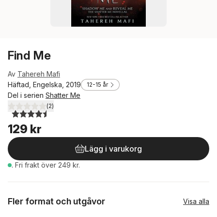
Find Me
Av
Tahereh Mafi
Häftad, Engelska, 2019
12-15 år
Del i serien
Shatter Me
(
2
)
4,5
utav 5 stjärnor. Totalt antal röster:
129 kr
Lägg i varukorg
.
Fri frakt över 249 kr.
Fler format och utgåvor
Visa alla