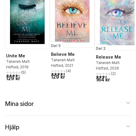
Del 5
Del 2
Believe Me
Unite Me
Release Me
Tahereh Mafi
Tahereh Mafi
Tahereh Mafi
Häftad
, 2021
Häftad
, 2019
Häftad
, 2026
(
4
)
(
5
)
4,5
utav 5 stjärnor. Totalt antal röster:
(
2
)
4,4
utav 5 stjärnor. Totalt antal röster:
3,5
utav 5 stjärnor. Tota
129 kr
129 kr
164 kr
Mina sidor
Hjälp