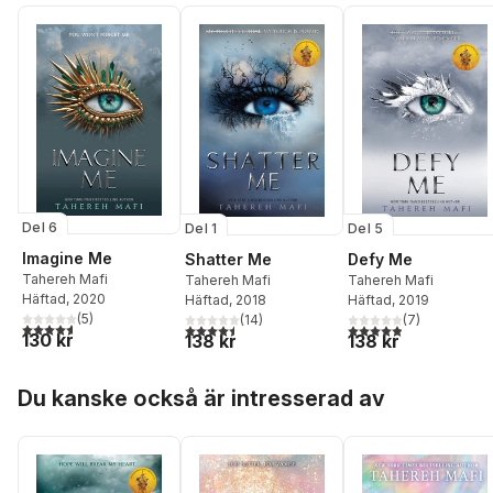
Del 6
Del 5
Del 1
Imagine Me
Defy Me
Shatter Me
Tahereh Mafi
Tahereh Mafi
Tahereh Mafi
Häftad
, 2020
Häftad
, 2019
Häftad
, 2018
(
5
)
(
7
)
(
14
)
4,6
utav 5 stjärnor. Totalt antal röster:
4,9
utav 5 stjärnor. Tota
4,5
utav 5 stjärnor. Totalt antal röster:
130 kr
138 kr
138 kr
Hoppa över listan
Du kanske också är intresserad av