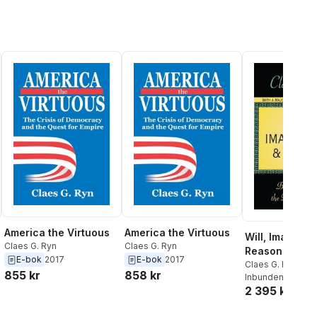
America the Virtuous
America the Virtuous
Will, Imaginat
Claes G. Ryn
Claes G. Ryn
Reason
E-bok
2017
E-bok
2017
Claes G. Ryn
855 kr
858 kr
Inbunden
, 2018
2 395 kr