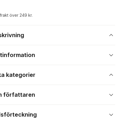
 frakt över 249 kr.
skrivning
tinformation
ka kategorier
 författaren
lsförteckning