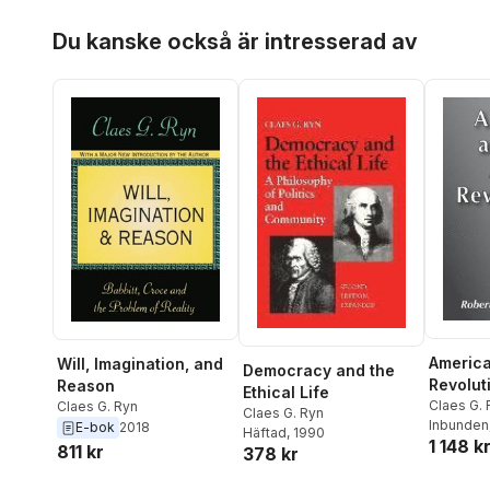
Hoppa över listan
Du kanske också är intresserad av
America
Will, Imagination, and
Democracy and the
Revolut
Reason
Ethical Life
Claes G. 
Claes G. Ryn
Claes G. Ryn
Inbunden
E-bok
2018
Häftad
, 1990
1 148 k
811 kr
378 kr