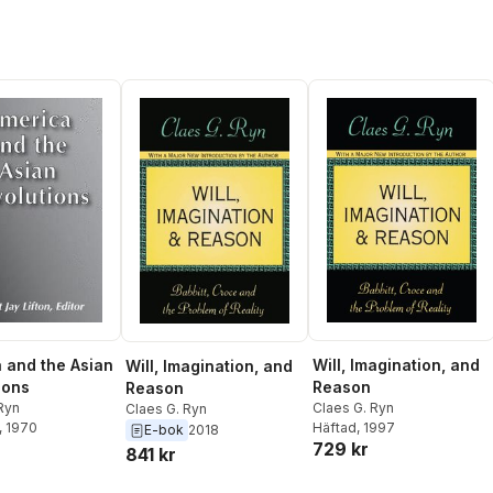
 and the Asian
Will, Imagination, and
Will, Imagination, and
ions
Reason
Reason
Ryn
Claes G. Ryn
Claes G. Ryn
, 1970
Häftad
, 1997
E-bok
2018
r
729 kr
841 kr