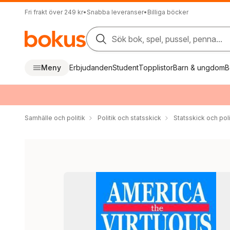
Fri frakt över 249 kr
•
Snabba leveranser
•
Billiga böcker
Sök bok, spel, pussel, penna...
Meny
Erbjudanden
Student
Topplistor
Barn & ungdom
B
Samhälle och politik
Politik och statsskick
Statsskick och pol