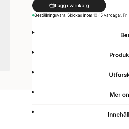
Lägg i varukorg
Beställningsvara.
Skickas
inom 10-15 vardagar
.
Fri
Be
Produk
Utfors
Mer om
Innehål