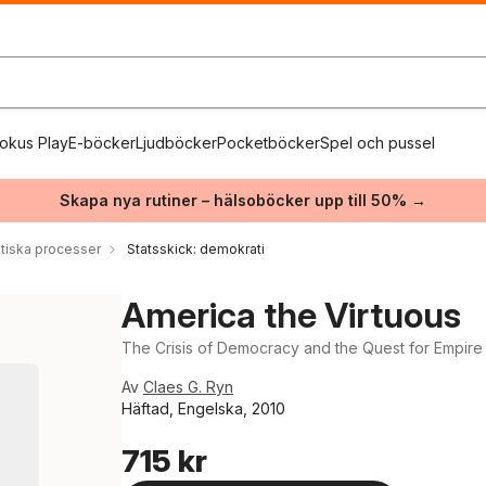
okus Play
E-böcker
Ljudböcker
Pocketböcker
Spel och pussel
Skapa nya rutiner – hälsoböcker upp till 50% →
itiska processer
Statsskick: demokrati
America the Virtuous
The Crisis of Democracy and the Quest for Empire
Av
Claes G. Ryn
Häftad, Engelska, 2010
715 kr