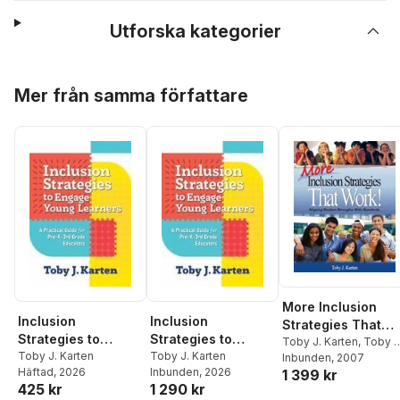
Utforska kategorier
Hoppa över listan
Mer från samma författare
More Inclusion
Inclusion
Inclusion
Strategies That
Strategies to
Strategies to
Work!
Toby J. Karten
,
Toby J
Engage Young
Toby J. Karten
Engage Young
Toby J. Karten
Karten
Inbunden
, 2007
Häftad
, 2026
Inbunden
, 2026
1 399 kr
Learners
Learners
425 kr
1 290 kr