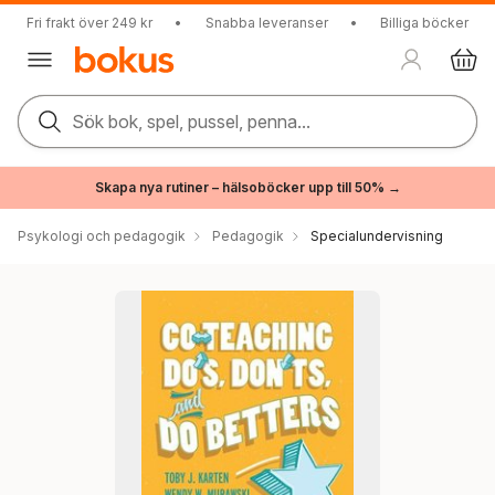
Fri frakt över 249 kr
•
Snabba leveranser
•
Billiga böcker
Sök bok, spel, pussel, penna...
Skapa nya rutiner – hälsoböcker upp till 50% →
Psykologi och pedagogik
Pedagogik
Specialundervisning