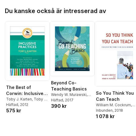
Hoppa över listan
Du kanske också är intresserad av
Beyond Co-
The Best of
Teaching Basics
So You Think You
Corwin: Inclusive
Wendy W. Murawski
,
Can Teach
Practices
Toby J. Karten
,
Toby J.
Wendy W. Lochner
Häftad
, 2017
Karten
Häftad
, 2012
William M. Cockrum
,
390 kr
575 kr
Wendy W. Murawski
Inbunden
, 2018
1 078 kr