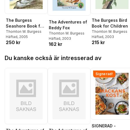
The Burgess
The Burgess Bird
The Adventures of
Seashore Book for
Book for Children
Reddy Fox
Children
Thornton W. Burgess
Thornton W. Burgess
Thornton W. Burgess
Häftad
, 2005
Häftad
, 2003
Häftad
, 2003
250 kr
215 kr
162 kr
Hoppa över listan
Du kanske också är intresserad av
Signerad!
SIGNERAD -