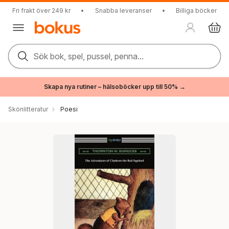
Fri frakt över 249 kr
•
Snabba leveranser
•
Billiga böcker
Sök bok, spel, pussel, penna...
Skapa nya rutiner – hälsoböcker upp till 50% →
Skönlitteratur
Poesi