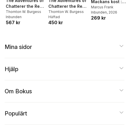
The Adventures of
The Adventures of
Mackans kost :
Chatterer the Red
Chatterer the Red
Middagar och
Marcus Frank
Squirrel
Thornton W. Burgess
Squirrel
Thornton W. Burgess
Inbunden
, 2026
matlådor
Inbunden
Häftad
269 kr
567 kr
450 kr
Mina sidor
Hjälp
Om Bokus
Populärt