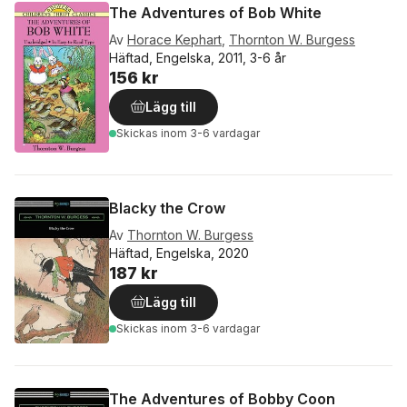
The Adventures of Bob White
Av
Horace Kephart
,
Thornton W. Burgess
Häftad, Engelska, 2011, 3-6 år
156 kr
Lägg till
Skickas
inom 3-6 vardagar
Blacky the Crow
Av
Thornton W. Burgess
Häftad, Engelska, 2020
187 kr
Lägg till
Skickas
inom 3-6 vardagar
The Adventures of Bobby Coon