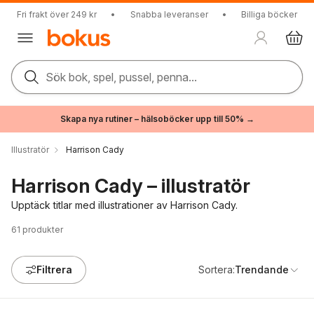
Fri frakt över 249 kr
•
Snabba leveranser
•
Billiga böcker
Sök bok, spel, pussel, penna...
Skapa nya rutiner – hälsoböcker upp till 50% →
Illustratör
Harrison Cady
Harrison Cady – illustratör
Upptäck titlar med illustrationer av Harrison Cady.
61
produkter
Filtrera
Sortera:
Trendande