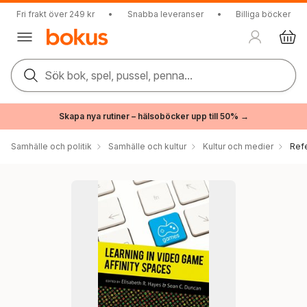
Fri frakt över 249 kr
•
Snabba leveranser
•
Billiga böcker
Sök bok, spel, pussel, penna...
Skapa nya rutiner – hälsoböcker upp till 50% →
Samhälle och politik
Samhälle och kultur
Kultur och medier
Ref