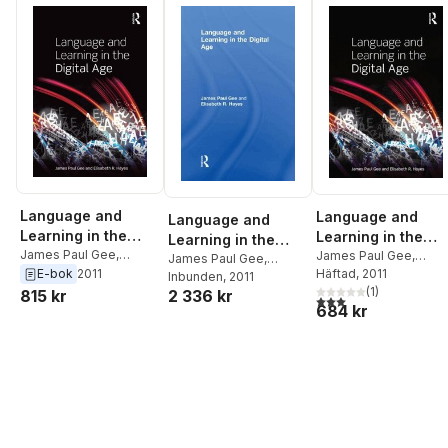
Language and
Language and
Language and
Learning in the
Learning in the
Learning in the
Digital Age
James Paul Gee
,
Digital Age
James Paul Gee
,
Digital Age
James Paul Gee
,
Elisabeth R. Hayes
Elisabeth R. Hayes
Häftad
, 2011
E-bok
2011
Elisabeth R. Hayes
Inbunden
, 2011
(
1
)
2 336 kr
815 kr
3,0
utav 5 stjärnor. Tota
684 kr