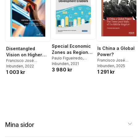
Special Economic
Is China a Global
Disentangled
Zones as Regional
Power?
Vision on Higher
Development
Paulo Figueiredo
,
Francisco José
Education
Francisco José
Francisco José
Inbunden
, 2021
Enablers
Leandro
Inbunden
, 2025
Leandro
Inbunden
,
Roopinder
, 2022
3 980 kr
Leandro
,
Yichao Li
1 291 kr
1 003 kr
Oberoi
Mina sidor