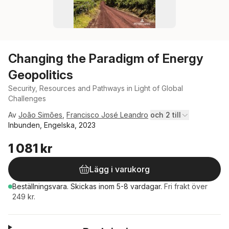
Changing the Paradigm of Energy
Geopolitics
Security, Resources and Pathways in Light of Global
Challenges
Av
João Simões
,
Francisco José Leandro
och 2 till
Inbunden, Engelska, 2023
1 081 kr
Lägg i varukorg
Beställningsvara.
Skickas
inom 5-8 vardagar
.
Fri frakt över
249 kr.