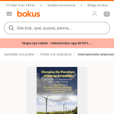
Fri frakt över 249 kr
•
Snabba leveranser
•
Billiga böcker
Sök bok, spel, pussel, penna...
Skapa nya rutiner – hälsoböcker upp till 50% →
Samhälle och politik
Politik och statsskick
Internationella relationer