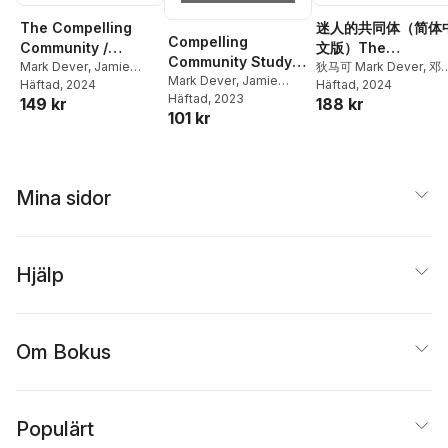
The Compelling
迷人的共同体（简体
Compelling
Community /
文版）The
Community Study
Umphakathi
Mark Dever
,
Jamie
Compelling
狄马可 Mark Dever
,
邓
Guide
Mark Dever
,
Jamie
Dunlop
Häftad
, 2024
明 Jamie Dunlop
Häftad
, 2024
Okhangayo
Community(Simplif
Dunlop
Häftad
, 2023
149 kr
188 kr
ed Chinese Edition
101 kr
Mina sidor
Hjälp
Om Bokus
Populärt