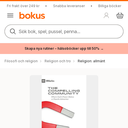
Fri frakt över 249 kr
•
Snabba leveranser
•
Billiga böcker
Sök bok, spel, pussel, penna...
Skapa nya rutiner – hälsoböcker upp till 50% →
Filosofi och religion
Religion och tro
Religion: allmänt