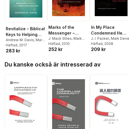
Marks of the
In My Place
Revitalize – Biblical
Messenger –
Condemned He
Keys to Helping
Knowing, Living
J. Mack Stiles
,
Mark
Stood
J. I. Packer
,
Mark Deve
Your Church Come
Andrew M. Davis
,
Mark
Dever
Häftad
, 2010
Häftad
, 2008
and Speaking the
Dever
Häftad
, 2017
Alive Again
252 kr
209 kr
Gospel
283 kr
Hoppa över listan
Du kanske också är intresserad av