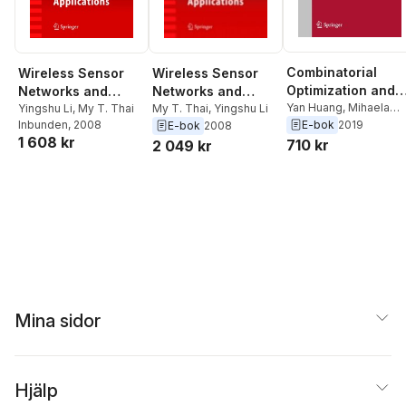
Combinatorial
Wireless Sensor
Wireless Sensor
Optimization and
Networks and
Networks and
Applications
Yan Huang
,
Mihaela
Applications
Yingshu Li
,
My T. Thai
Applications
My T. Thai
,
Yingshu Li
Cardei
,
Yingshu Li
E-bok
2019
Inbunden
, 2008
E-bok
2008
1 608 kr
710 kr
2 049 kr
Mina sidor
Hjälp