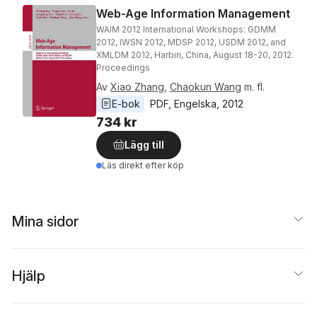
Web-Age Information Management
WAIM 2012 International Workshops: GDMM
2012, IWSN 2012, MDSP 2012, USDM 2012, and
XMLDM 2012, Harbin, China, August 18-20, 2012.
Proceedings
Av
Xiao Zhang
,
Chaokun Wang
m. fl.
E-bok
PDF
, 
Engelska
, 
2012
734 kr
Lägg till
Läs direkt efter köp
Mina sidor
Hjälp