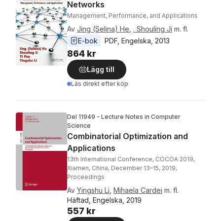
Networks
Management, Performance, and Applications
Av
Jing (Selina) He
,
. Shouling Ji
m. fl.
E-bok
PDF
, 
Engelska
, 
2013
864 kr
Lägg till
Läs direkt efter köp
Del 11949 - Lecture Notes in Computer
Science
Combinatorial Optimization and
Applications
13th International Conference, COCOA 2019,
Xiamen, China, December 13–15, 2019,
Proceedings
Av
Yingshu Li
,
Mihaela Cardei
m. fl.
Häftad, Engelska, 2019
557 kr