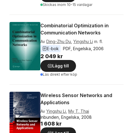
Skickas
inom 10-15 vardagar
Combinatorial Optimization in
Communication Networks
Av
Ding-Zhu Du
,
Yingshu Li
m. fl.
E-bok
PDF
, 
Engelska
, 
2006
2 049 kr
Lägg till
Läs direkt efter köp
Wireless Sensor Networks and
Applications
Av
Yingshu Li
,
My T. Thai
Inbunden, Engelska, 2008
1 608 kr