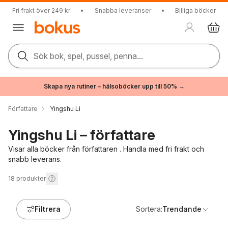
Fri frakt över 249 kr
•
Snabba leveranser
•
Billiga böcker
Sök bok, spel, pussel, penna...
Skapa nya rutiner – hälsoböcker upp till 50% →
Författare
Yingshu Li
Yingshu Li – författare
Visar alla böcker från författaren . Handla med fri frakt och
snabb leverans.
18
produkter
Filtrera
Sortera:
Trendande