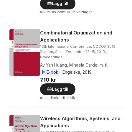
Lägg till
Skickas
inom 10-15 vardagar
Combinatorial Optimization and
Applications
13th International Conference, COCOA 2019,
Xiamen, China, December 13–15, 2019,
Proceedings
Av
Yan Huang
,
Mihaela Cardei
m. fl.
E-bok
Engelska
, 
2019
710 kr
Lägg till
Läs direkt efter köp
Wireless Algorithms, Systems, and
Applications