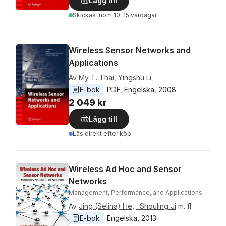
Lägg till
Skickas
inom 10-15 vardagar
Wireless Sensor Networks and
Applications
Av
My T. Thai
,
Yingshu Li
E-bok
PDF
, 
Engelska
, 
2008
2 049 kr
Lägg till
Läs direkt efter köp
Wireless Ad Hoc and Sensor
Networks
Management, Performance, and Applications
Av
Jing (Selina) He
,
. Shouling Ji
m. fl.
E-bok
Engelska
, 
2013