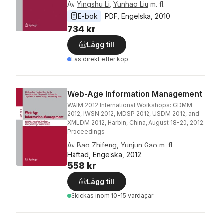
Av
Yingshu Li
,
Yunhao Liu
m. fl.
E-bok
PDF
, 
Engelska
, 
2010
734 kr
Lägg till
Läs direkt efter köp
Web-Age Information Management
WAIM 2012 International Workshops: GDMM
2012, IWSN 2012, MDSP 2012, USDM 2012, and
XMLDM 2012, Harbin, China, August 18-20, 2012.
Proceedings
Av
Bao Zhifeng
,
Yunjun Gao
m. fl.
Häftad, Engelska, 2012
558 kr
Lägg till
Skickas
inom 10-15 vardagar