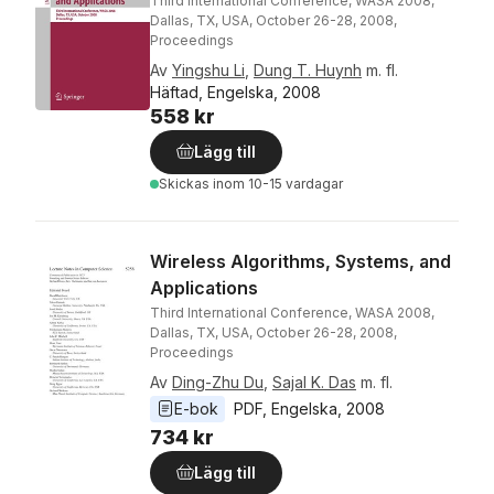
Third International Conference, WASA 2008,
Dallas, TX, USA, October 26-28, 2008,
Proceedings
Av
Yingshu Li
,
Dung T. Huynh
m. fl.
Häftad, Engelska, 2008
558 kr
Lägg till
Skickas
inom 10-15 vardagar
Wireless Algorithms, Systems, and
Applications
Third International Conference, WASA 2008,
Dallas, TX, USA, October 26-28, 2008,
Proceedings
Av
Ding-Zhu Du
,
Sajal K. Das
m. fl.
E-bok
PDF
, 
Engelska
, 
2008
734 kr
Lägg till