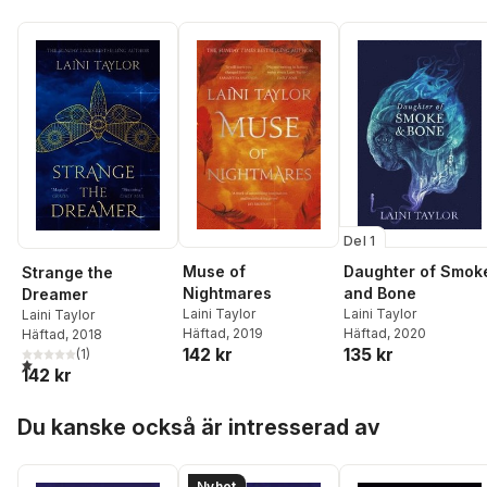
Del 1
Daughter of Smok
Muse of
Strange the
and Bone
Nightmares
Dreamer
Laini Taylor
Laini Taylor
Laini Taylor
Häftad
, 2020
Häftad
, 2019
Häftad
, 2018
135 kr
142 kr
(
1
)
1,0
utav 5 stjärnor. Totalt antal röster:
142 kr
Hoppa över listan
Du kanske också är intresserad av
Nyhet