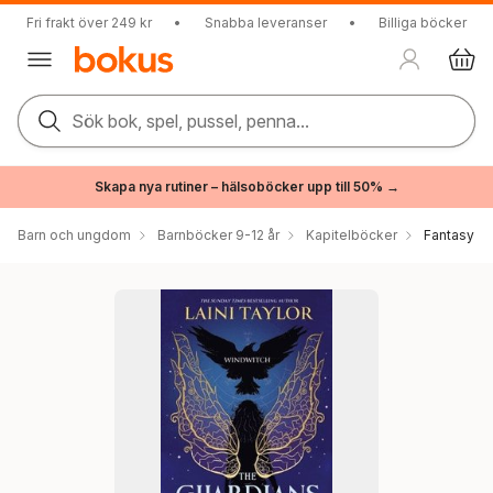
Fri frakt över 249 kr
•
Snabba leveranser
•
Billiga böcker
Sök bok, spel, pussel, penna...
Skapa nya rutiner – hälsoböcker upp till 50% →
Barn och ungdom
Barnböcker 9-12 år
Kapitelböcker
Fantasy