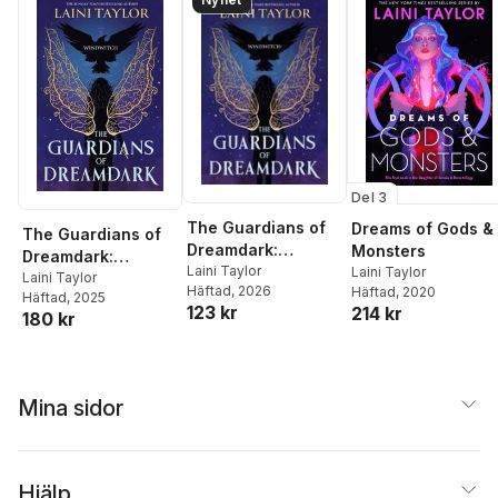
Del 3
The Guardians of
Dreams of Gods &
The Guardians of
Dreamdark:
Monsters
Dreamdark:
Windwitch
Laini Taylor
Laini Taylor
Windwitch
Laini Taylor
Häftad
, 2026
Häftad
, 2020
Häftad
, 2025
123 kr
214 kr
180 kr
Mina sidor
Hjälp