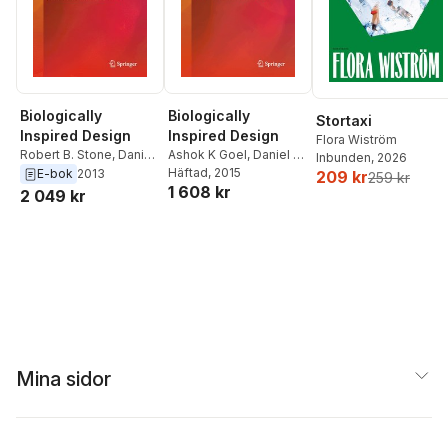
Biologically
Biologically
Stortaxi
Inspired Design
Inspired Design
Flora Wiström
Ashok K Goel
,
Daniel A
Robert B. Stone
,
Daniel
Inbunden
, 2026
McAdams
Häftad
, 2015
,
Robert B.
A McAdams
,
Ashok K
E-bok
2013
209 kr
259 kr
1 608 kr
Stone
Goel
2 049 kr
Mina sidor