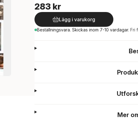
283 kr
Lägg i varukorg
Beställningsvara.
Skickas
inom 7-10 vardagar
.
Fri 
Be
Produk
Utfors
Mer om