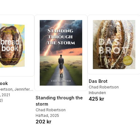
Das Brot
Book
Chad Robertson
ertson
,
Jennifer
Inbunden
, 2021
Standing through the
425 kr
2
)
stjärnor. Totalt antal röster:
storm
Chad Robertson
Häftad
, 2025
202 kr