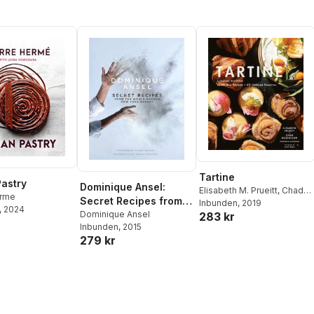
Tartine
astry
Dominique Ansel:
Elisabeth M. Prueitt
,
Chad
erme
Secret Recipes from
Robertson
Inbunden
, 2019
, 2024
the World Famous
Dominique Ansel
283 kr
Inbunden
, 2015
New York Bakery
279 kr