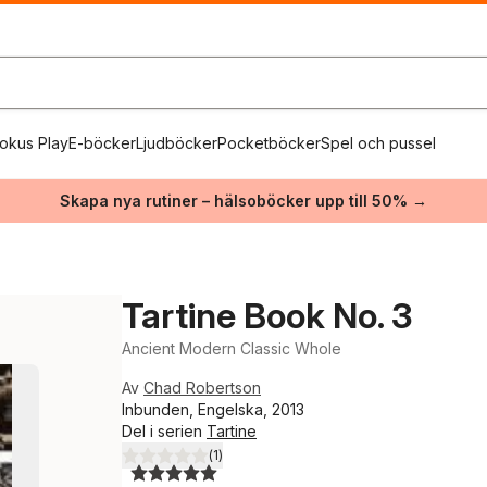
okus Play
E-böcker
Ljudböcker
Pocketböcker
Spel och pussel
Skapa nya rutiner – hälsoböcker upp till 50% →
Tartine Book No. 3
Ancient Modern Classic Whole
Av
Chad Robertson
Inbunden, Engelska, 2013
Del i serien
Tartine
(
1
)
5,0
utav 5 stjärnor. Totalt antal röster: