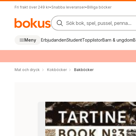
Fri frakt över 249 kr
•
Snabba leveranser
•
Billiga böcker
Sök bok, spel, pussel, penna...
Meny
Erbjudanden
Student
Topplistor
Barn & ungdom
B
Mat och dryck
Kokböcker
Bakböcker