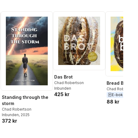
Das Brot
Bread Book
Chad Robertson
Inbunden
Chad Robertson
425 kr
E-bok
2021
Standing through the
88 kr
storm
Chad Robertson
Inbunden
, 2025
372 kr