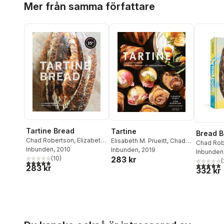
Mer från samma författare
Tartine Bread
Tartine
Bread 
Chad Robertson
,
Elizabeth
Elisabeth M. Prueitt
,
Chad
Chad Rob
Prueitt
Inbunden
, 2010
Robertson
Inbunden
, 2019
Latham
Inbunden
(
10
)
283 kr
(
4,9
utav 5 stjärnor. Totalt antal röster:
5,0
utav 5 
283 kr
332 kr
Hoppa över listan