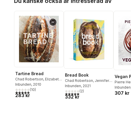
Du kanske också är intresserad av
Tartine Bread
Bread Book
Vegan P
Chad Robertson
,
Elizabeth
Chad Robertson
,
Jennifer
Pierre H
Prueitt
Inbunden
, 2010
Latham
Inbunden
, 2021
Inbunden
(
10
)
(
2
)
4,9
utav 5 stjärnor. Totalt antal röster:
307 kr
5,0
utav 5 stjärnor. Totalt antal röster:
283 kr
332 kr