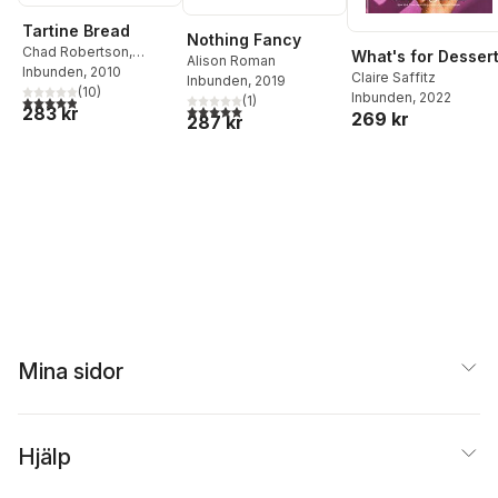
Tartine Bread
Nothing Fancy
Chad Robertson
,
What's for Desser
Alison Roman
Elizabeth Prueitt
Inbunden
, 2010
Claire Saffitz
Inbunden
, 2019
(
10
)
Inbunden
, 2022
4,9
utav 5 stjärnor. Totalt antal röster:
(
1
)
5,0
utav 5 stjärnor. Totalt antal röster:
283 kr
269 kr
287 kr
Mina sidor
Hjälp