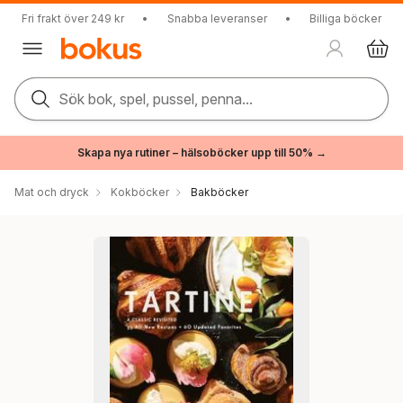
Fri frakt över 249 kr
•
Snabba leveranser
•
Billiga böcker
Sök bok, spel, pussel, penna...
Skapa nya rutiner – hälsoböcker upp till 50% →
Mat och dryck
Kokböcker
Bakböcker