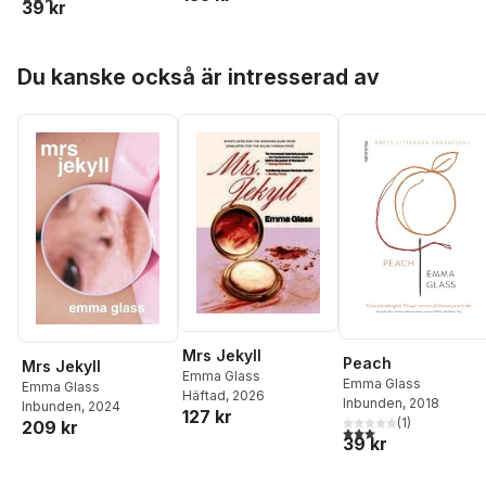
39 kr
Natasha Carthew
,
Mahsuda Snaith
,
Naom
Booth
,
Liv Little
,
Hoppa över listan
Imogen Hermes Gowa
Du kanske också är intresserad av
Irenosen Okojie
Mrs Jekyll
Peach
Mrs Jekyll
Emma Glass
Emma Glass
Emma Glass
Häftad
, 2026
Inbunden
, 2018
Inbunden
, 2024
127 kr
(
1
)
209 kr
3,0
utav 5 stjärnor. Tota
39 kr