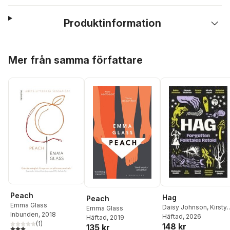
Produktinformation
Hoppa över listan
Mer från samma författare
Peach
Hag
Peach
Emma Glass
Daisy Johnson
,
Kirsty
Emma Glass
Inbunden
, 2018
Logan
Häftad
,
, 2026
Emma Glass
,
Häftad
, 2019
(
1
)
148 kr
Eimear McBride
,
135 kr
3,0
utav 5 stjärnor. Totalt antal röster: