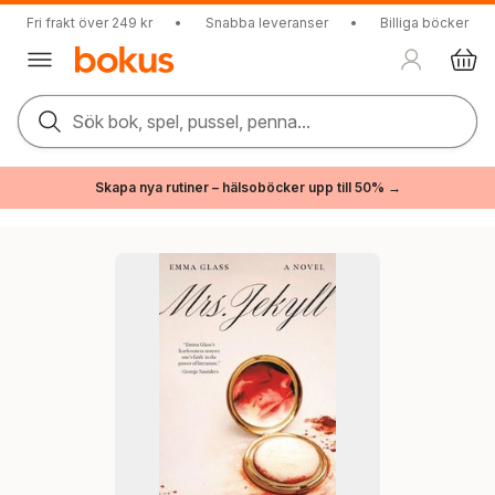
Fri frakt över 249 kr
•
Snabba leveranser
•
Billiga böcker
Sök bok, spel, pussel, penna...
Skapa nya rutiner – hälsoböcker upp till 50% →