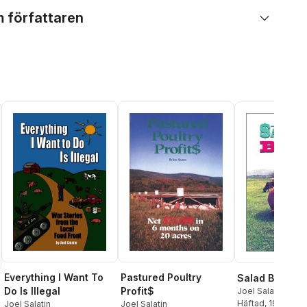
 författaren
Pastured Poultry
Everything I Want To
Salad Bar Bee
Profit$
Do Is Illegal
Joel Salatin
Häftad
, 1996
Joel Salatin
Joel Salatin