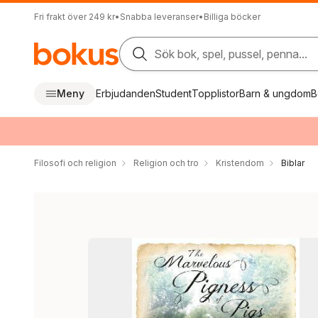
Fri frakt över 249 kr
•
Snabba leveranser
•
Billiga böcker
Sök bok, spel, pussel, penna...
Meny
Erbjudanden
Student
Topplistor
Barn & ungdom
B
Filosofi och religion
Religion och tro
Kristendom
Biblar