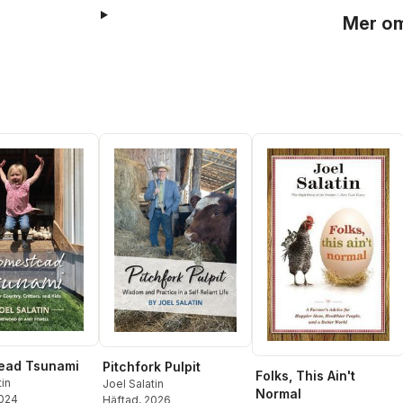
Mer om
ead Tsunami
Pitchfork Pulpit
Folks, This Ain't
tin
Joel Salatin
Normal
2024
Häftad
, 2026