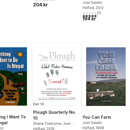
Joel Salatin
204 kr
Häftad
, 2012
(
1
)
5,0
utav 5 stjärnor. Totalt ant
194 kr
Del 10
Plough Quarterly No.
ing I Want To
You Can Farm
10
legal
Joel Salatin
Shane Claiborne
,
Joel
Häftad
, 1998
tin
Salatin
Häftad
,
, 2016
John Dear
,
Erna