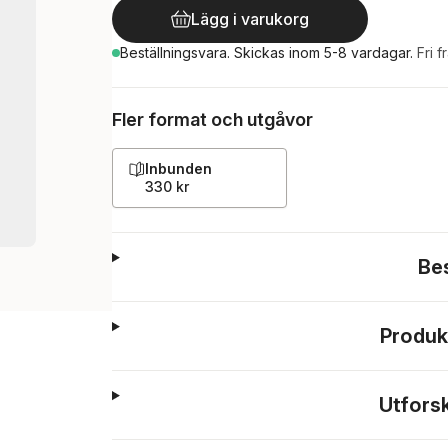
Lägg i varukorg
Beställningsvara.
Skickas
inom 5-8 vardagar
.
Fri f
Fler format och utgåvor
Inbunden
330 kr
Be
Produk
Utfors