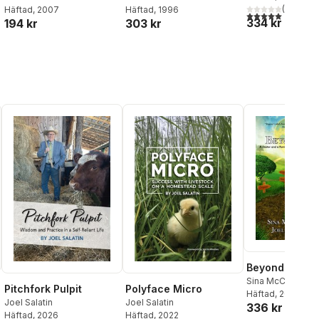
(
1
)
Häftad
, 1996
Häftad
, 2007
5,0
utav 5 stjärnor.
334 kr
303 kr
194 kr
al röster:
Beyond Label
Sina McCullough
Pitchfork Pulpit
Polyface Micro
Salatin
Häftad
, 2020
Joel Salatin
Joel Salatin
336 kr
Häftad
, 2026
Häftad
, 2022