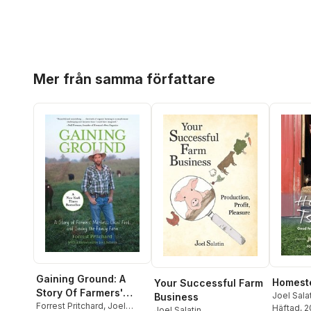
Hoppa över listan
Mer från samma författare
Gaining Ground: A
Homest
Your Successful Farm
Story Of Farmers'
Joel Sala
Business
Markets, Local Food,
Forrest Pritchard
,
Joel
Häftad
, 
Joel Salatin