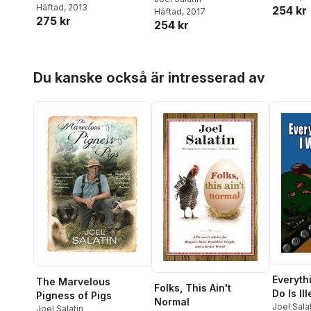
Salatin
Häftad
, 2013
And Saving The Family
254 kr
Häftad
, 2017
275 kr
Farm
254 kr
Hoppa över listan
Du kanske också är intresserad av
Everyth
The Marvelous
Folks, This Ain't
Do Is Il
Pigness of Pigs
Normal
Joel Sala
Joel Salatin