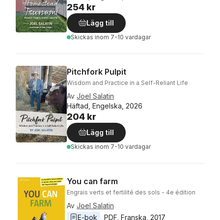
254 kr
Lägg till
Skickas
inom 7-10 vardagar
Pitchfork Pulpit
Wisdom and Practice in a Self-Reliant Life
Av
Joel Salatin
Häftad, Engelska, 2026
204 kr
Lägg till
Skickas
inom 7-10 vardagar
You can farm
Engrais verts et fertilité des sols - 4e édition
Av
Joel Salatin
E-bok
PDF
, 
Franska
, 
2017