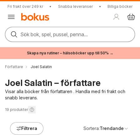
Fri frakt över 249 kr
•
Snabba leveranser
•
Billiga böcker
Sök bok, spel, pussel, penna...
Skapa nya rutiner – hälsoböcker upp till 50% →
Författare
Joel Salatin
Joel Salatin – författare
Visar alla böcker från författaren . Handla med fri frakt och
snabb leverans.
19
produkter
Filtrera
Sortera:
Trendande