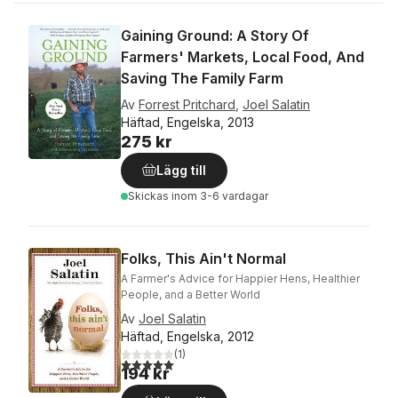
Gaining Ground: A Story Of
Farmers' Markets, Local Food, And
Saving The Family Farm
Av
Forrest Pritchard
,
Joel Salatin
Häftad, Engelska, 2013
275 kr
Lägg till
Skickas
inom 3-6 vardagar
Folks, This Ain't Normal
A Farmer's Advice for Happier Hens, Healthier
People, and a Better World
Av
Joel Salatin
Häftad, Engelska, 2012
(
1
)
5,0
utav 5 stjärnor. Totalt antal röster:
194 kr