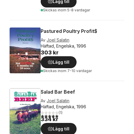
Lägg till
Skickas
inom 5-8 vardagar
Pastured Poultry Profit$
Av
Joel Salatin
Häftad, Engelska, 1996
303 kr
Lägg till
Skickas
inom 7-10 vardagar
Salad Bar Beef
Av
Joel Salatin
Häftad, Engelska, 1996
(
1
)
5,0
utav 5 stjärnor. Totalt antal röster:
334 kr
Lägg till