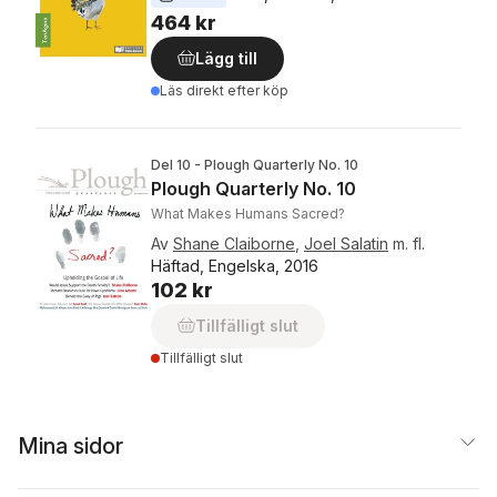
464 kr
Lägg till
Läs direkt efter köp
Del 10 - Plough Quarterly No. 10
Plough Quarterly No. 10
What Makes Humans Sacred?
Av
Shane Claiborne
,
Joel Salatin
m. fl.
Häftad, Engelska, 2016
102 kr
Tillfälligt slut
Tillfälligt slut
Mina sidor