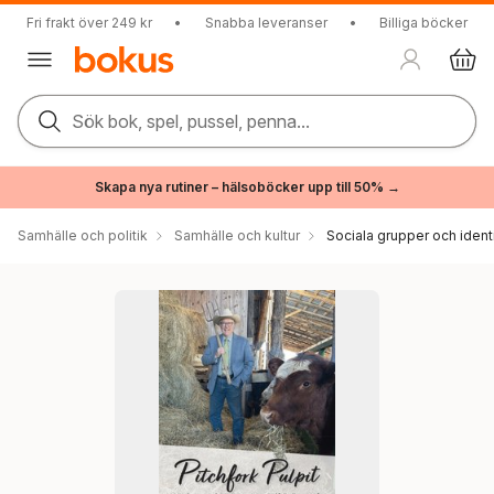
Fri frakt över 249 kr
•
Snabba leveranser
•
Billiga böcker
Sök bok, spel, pussel, penna...
Skapa nya rutiner – hälsoböcker upp till 50% →
Samhälle och politik
Samhälle och kultur
Sociala grupper och ident