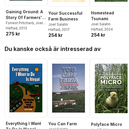
Gaining Ground: A
Homestead
Your Successful
Story Of Farmers'
Tsunami
Farm Business
Markets, Local
Forrest Pritchard
,
Joel
Joel Salatin
Joel Salatin
Salatin
Häftad
, 2013
Food, And Saving
Häftad
, 2024
Häftad
, 2017
275 kr
254 kr
The Family Farm
254 kr
Hoppa över listan
Du kanske också är intresserad av
Everything I Want
You Can Farm
Polyface Micro