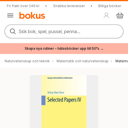
Fri frakt över 249 kr
•
Snabba leveranser
•
Billiga böcker
Sök bok, spel, pussel, penna...
Skapa nya rutiner – hälsoböcker upp till 50% →
Naturvetenskap och teknik
Matematik och naturvetenskap
Matema