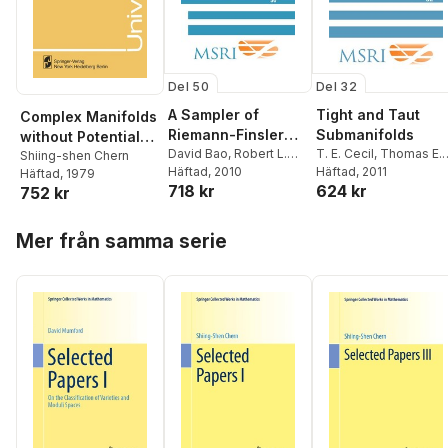
Del 50
Del 32
A Sampler of
Tight and Taut
Complex Manifolds
Riemann-Finsler
Submanifolds
without Potential
Geometry
David Bao
,
Robert L.
T. E. Cecil
,
Thomas E.
Theory
Shiing-shen Chern
Bryant
Häftad
,
, 2010
Shiing-Shen
Cecil
Häftad
,
Shiing-shen
, 2011
Häftad
, 1979
718 kr
624 kr
Chern
,
Zhongmin Shen
Chern
752 kr
Hoppa över listan
Mer från samma serie