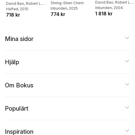
Geometry
David Bao
,
Robert L.
Differential
Shiing-Shen Chern
Geometry
David Bao
,
Robert L.
Bryant
Inbunden
,
Shiing-Shen
, 2004
Inbunden
, 2025
Bryant
Häftad
,
, 2010
Shiing-Shen
Geometry, Global
1 818 kr
Chern
,
Zhongmin She
774 kr
718 kr
Chern
,
Zhongmin Shen
Topology, and the
Wisdom of a Wolf
Prize Laureate
Mina sidor
Hjälp
Om Bokus
Populärt
Inspiration