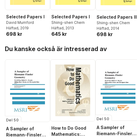
Selected Papers I
Selected Papers I
Selected Papers II
Shiing-shen Chern
David Mumford
Shiing-shen Chern
Häftad
, 2013
Häftad
, 2019
Häftad
, 2014
645 kr
698 kr
698 kr
Hoppa över listan
Du kanske också är intresserad av
Del 50
Del 50
A Sampler of
How to Do Good
A Sampler of
Riemann-Finsler
Mathematics:
Riemann-Finsler