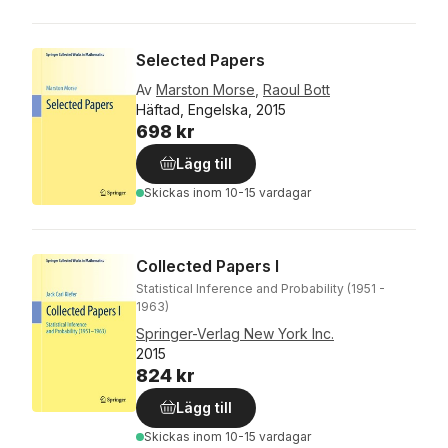
Selected Papers
Av
Marston Morse
,
Raoul Bott
Häftad, Engelska, 2015
698 kr
Lägg till
Skickas
inom 10-15 vardagar
Collected Papers I
Statistical Inference and Probability (1951 -
1963)
Springer-Verlag New York Inc.
2015
824 kr
Lägg till
Skickas
inom 10-15 vardagar