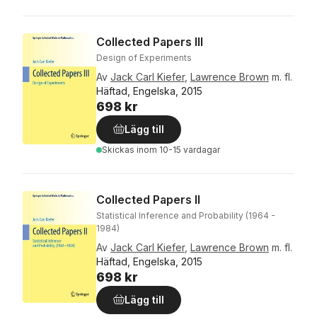
Collected Papers III
Design of Experiments
Av
Jack Carl Kiefer
,
Lawrence Brown
m. fl.
Häftad, Engelska, 2015
698 kr
Lägg till
Skickas
inom 10-15 vardagar
Collected Papers II
Statistical Inference and Probability (1964 -
1984)
Av
Jack Carl Kiefer
,
Lawrence Brown
m. fl.
Häftad, Engelska, 2015
698 kr
Lägg till