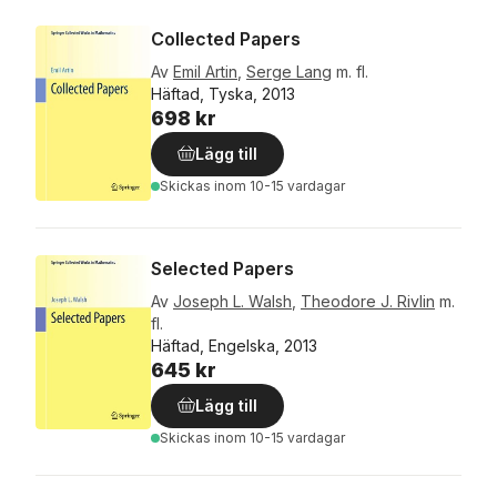
Collected Papers
Av
Emil Artin
,
Serge Lang
m. fl.
Häftad, Tyska, 2013
698 kr
Lägg till
Skickas
inom 10-15 vardagar
Selected Papers
Av
Joseph L. Walsh
,
Theodore J. Rivlin
m.
fl.
Häftad, Engelska, 2013
645 kr
Lägg till
Skickas
inom 10-15 vardagar