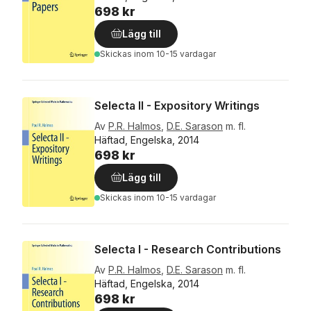
698 kr
Lägg till
Skickas
inom 10-15 vardagar
Selecta II - Expository Writings
Av
P.R. Halmos
,
D.E. Sarason
m. fl.
Häftad, Engelska, 2014
698 kr
Lägg till
Skickas
inom 10-15 vardagar
Selecta I - Research Contributions
Av
P.R. Halmos
,
D.E. Sarason
m. fl.
Häftad, Engelska, 2014
698 kr