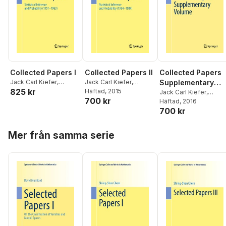
Collected Papers I
Collected Papers II
Collected Papers
Jack Carl Kiefer
,
Jack Carl Kiefer
,
Supplementary
825 kr
Lawrence D Brown
,
Lawrence Brown
Häftad
, 2015
,
Volume
Jack Carl Kiefer
,
700 kr
Ingram Olkin
,
Jerome
Ingram Olkin
,
Jerome
Lawrence D. Brown
Häftad
, 2016
,
Sacks
,
Henry P. Wynn
Sacks
,
Henry P. Wynn
700 kr
Ingram Olkin
,
Jerome
Sacks
,
Henry P. Wynn
Hoppa över listan
Mer från samma serie