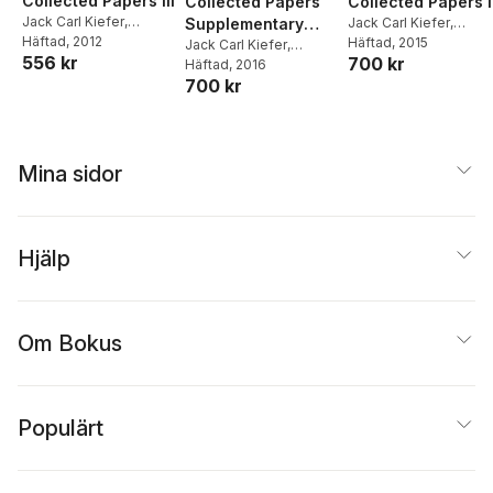
Collected Papers III
Collected Papers
Collected Papers I
Jack Carl Kiefer
,
Supplementary
Jack Carl Kiefer
,
Lawrence Brown
Häftad
, 2012
,
Lawrence Brown
Häftad
, 2015
,
Volume
Jack Carl Kiefer
,
556 kr
700 kr
Ingram Olkin
,
Jerome
Ingram Olkin
,
Jerome
Lawrence D. Brown
Häftad
, 2016
,
Sacks
,
Henry P. Wynn
Sacks
,
Henry P. Wynn
700 kr
Ingram Olkin
,
Jerome
Sacks
,
Henry P. Wynn
Mina sidor
Hjälp
Om Bokus
Populärt