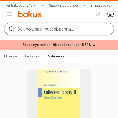
Fri frakt över 249 kr
•
Snabba leveranser
•
Billiga böcker
Sök bok, spel, pussel, penna...
Skapa nya rutiner – hälsoböcker upp till 50% →
Ekonomi och Ledarskap
Nationalekonomi