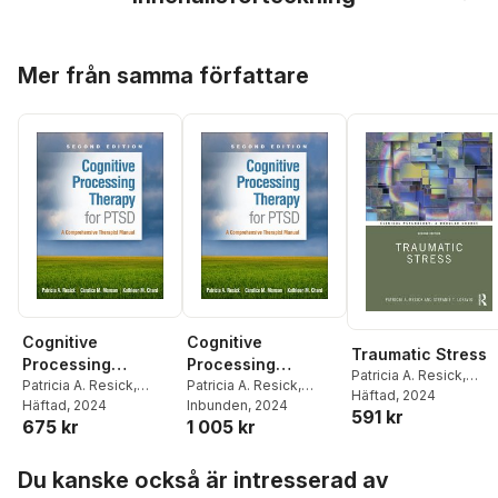
Hoppa över listan
Mer från samma författare
Cognitive
Cognitive
Traumatic Stress
Processing
Processing
Patricia A. Resick
,
Therapy for PTSD,
Patricia A. Resick
,
Therapy for PTSD,
Patricia A. Resick
,
Stefanie T. LoSavio
Häftad
, 2024
Candice M. Monson
Häftad
, 2024
,
Candice M. Monson
Inbunden
, 2024
,
Second Edition
Second Edition
591 kr
675 kr
1 005 kr
Kathleen M. Chard
Kathleen M. Chard
Hoppa över listan
Du kanske också är intresserad av