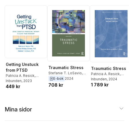
Getting Unstuck
Traumatic Stress
Traumatic Stress
from PTSD
Stefanie T. LoSavio
,
Patricia A. Resick
,
Patricia A. Resick
,
Patricia A. Resick
E-bok
2024
Stefanie T. LoSavio
Inbunden
, 2024
Shannon Wiltsey
Inbunden
, 2023
1 789 kr
708 kr
449 kr
Stirman
,
Stefanie T.
LoSavio
Mina sidor