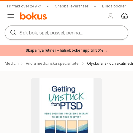
Fri frakt över 249 kr
•
Snabba leveranser
•
Billiga böcker
Sök bok, spel, pussel, penna...
Skapa nya rutiner – hälsoböcker upp till 50% →
Medicin
Andra medicinska specialiteter
Olycksfalls- och akutmedi