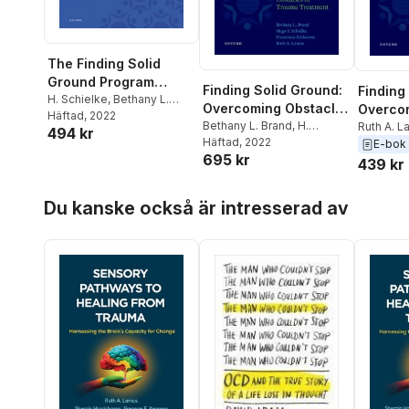
The Finding Solid
Ground Program
Finding Solid Ground:
Finding
Workbook
H. Schielke
,
Bethany L.
Overcoming Obstacles
Overco
Brand
Häftad
,
Ruth A. Lanius
, 2022
in Trauma Treatment
Bethany L. Brand
,
H.
in Trau
Ruth A. L
494 kr
Schielke
Häftad
, 2022
,
Francesca
Schiavon
E-bok
695 kr
Schiavone
,
Ruth A. Lanius
Bethany L
439 kr
Hoppa över listan
Du kanske också är intresserad av