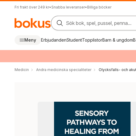
Fri frakt över 249 kr
•
Snabba leveranser
•
Billiga böcker
Sök bok, spel, pussel, penna...
Meny
Erbjudanden
Student
Topplistor
Barn & ungdom
B
Medicin
Andra medicinska specialiteter
Olycksfalls- och aku