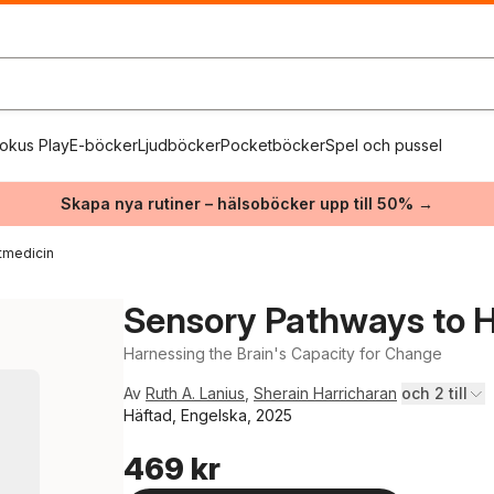
okus Play
E-böcker
Ljudböcker
Pocketböcker
Spel och pussel
Skapa nya rutiner – hälsoböcker upp till 50% →
tmedicin
Sensory Pathways to 
Harnessing the Brain's Capacity for Change
Av
Ruth A. Lanius
,
Sherain Harricharan
och 2 till
Häftad, Engelska, 2025
469 kr