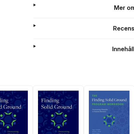
Mer om
Recens
Innehål