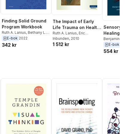
Finding Solid Ground
The Impact of Early
Program Workbook
Sensory Path
Life Trauma on Health
Ruth A. Lanius
,
Bethany L.
Healing from 
and Disease
Ruth A. Lanius
,
Eric
Brand
,
H. Schielke
E-bok
2022
Vermetten
Inbunden
, 2010
,
Clare Pain
Benjamin Pandev
1 512 kr
342 kr
Breanne E. Kearn
E-bok
2025
Sherain Harrichar
554 kr
Lanius