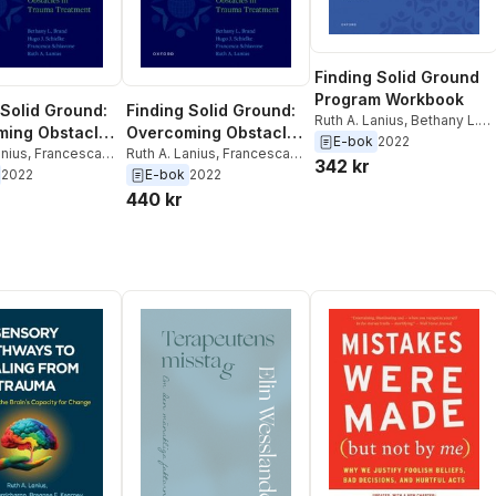
Finding Solid Ground
Program Workbook
 Solid Ground:
Finding Solid Ground:
Ruth A. Lanius
,
Bethany L.
ming Obstacles
Overcoming Obstacles
Brand
,
H. Schielke
E-bok
2022
ma Treatment
anius
,
Francesca
in Trauma Treatment
Ruth A. Lanius
,
Francesca
342 kr
e
,
H. Schielke
,
Schiavone
,
H. Schielke
,
2022
E-bok
2022
. Brand
Bethany L. Brand
440 kr