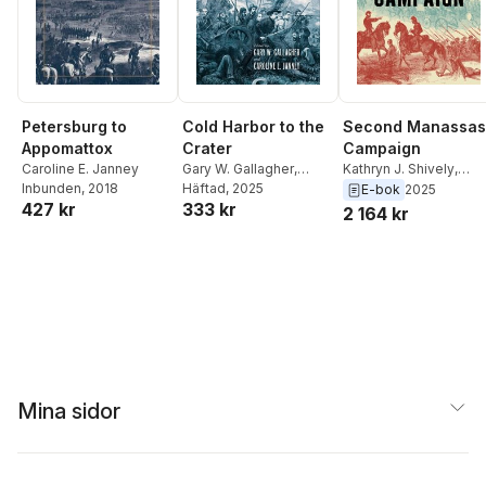
Petersburg to
Cold Harbor to the
Second Manassas
Appomattox
Crater
Campaign
Caroline E. Janney
Gary W. Gallagher
,
Kathryn J. Shively
,
Inbunden
, 2018
Caroline E. Janney
Häftad
, 2025
Caroline E. Janney
E-bok
2025
427 kr
333 kr
2 164 kr
Mina sidor