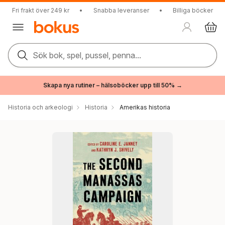
Fri frakt över 249 kr
•
Snabba leveranser
•
Billiga böcker
Sök bok, spel, pussel, penna...
Skapa nya rutiner – hälsoböcker upp till 50% →
Historia och arkeologi
Historia
Amerikas historia