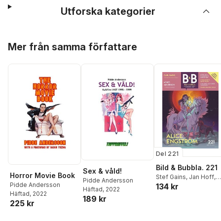
Utforska kategorier
Hoppa över listan
Mer från samma författare
Del 221
Bild & Bubbla. 221
Sex & våld!
Horror Movie Book
Stef Gains
,
Jan Hoff
,
Pidde Andersson
Pidde Andersson
134 kr
Håkan Storsaeter
,
Jet
Häftad
, 2022
Häftad
, 2022
Svärd
,
David Haglund
,
189 kr
225 kr
Pidde Andersson
,
Patrik Schylström
Hoppa över listan