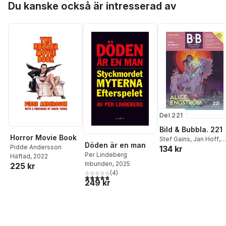
Du kanske också är intresserad av
Del 221
Bild & Bubbla. 221
Horror Movie Book
Stef Gains
,
Jan Hoff
,
Döden är en man
Pidde Andersson
134 kr
Håkan Storsaeter
,
Jet
Per Lindeberg
Häftad
, 2022
Svärd
,
David Haglund
,
Inbunden
, 2025
225 kr
Pidde Andersson
,
(
4
)
Patrik Schylström
4,8
utav 5 stjärnor. Totalt antal röster:
249 kr