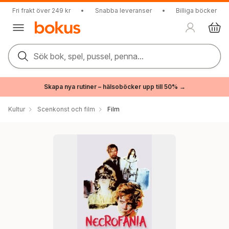
Fri frakt över 249 kr
•
Snabba leveranser
•
Billiga böcker
Sök bok, spel, pussel, penna...
Skapa nya rutiner – hälsoböcker upp till 50% →
Kultur
Scenkonst och film
Film