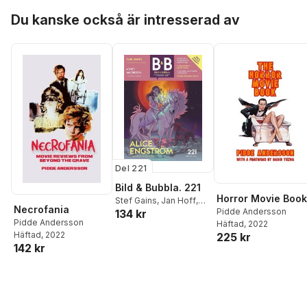
Hoppa över listan
Du kanske också är intresserad av
Del 221
Bild & Bubbla. 221
Horror Movie Book
Stef Gains
,
Jan Hoff
,
Necrofania
Pidde Andersson
134 kr
Håkan Storsaeter
,
Jet
Pidde Andersson
Häftad
, 2022
Svärd
,
David Haglund
,
Häftad
, 2022
225 kr
Pidde Andersson
,
142 kr
Patrik Schylström