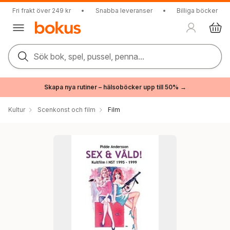
Fri frakt över 249 kr
•
Snabba leveranser
•
Billiga böcker
Sök bok, spel, pussel, penna...
Skapa nya rutiner – hälsoböcker upp till 50% →
Kultur
Scenkonst och film
Film