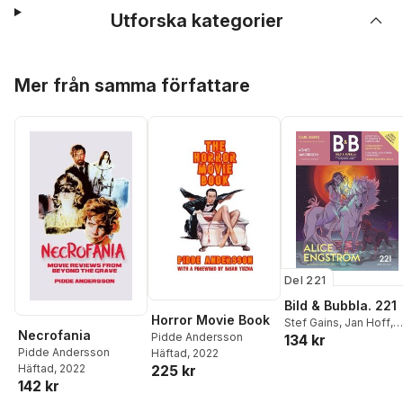
Utforska kategorier
Hoppa över listan
Mer från samma författare
Del 221
Bild & Bubbla. 221
Horror Movie Book
Stef Gains
,
Jan Hoff
,
Necrofania
Pidde Andersson
134 kr
Håkan Storsaeter
,
Jet
Pidde Andersson
Häftad
, 2022
Svärd
,
David Haglund
,
Häftad
, 2022
225 kr
Pidde Andersson
,
142 kr
Patrik Schylström