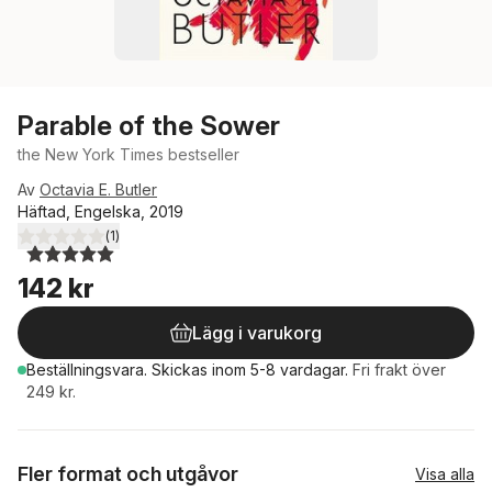
Parable of the Sower
the New York Times bestseller
Av
Octavia E. Butler
Häftad, Engelska, 2019
(
1
)
5,0
utav 5 stjärnor. Totalt antal röster:
142 kr
Lägg i varukorg
Beställningsvara.
Skickas
inom 5-8 vardagar
.
Fri frakt över
249 kr.
Fler format och utgåvor
Visa alla