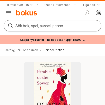
Fri frakt över 249 kr
•
Snabba leveranser
•
Billiga böcker
Sök bok, spel, pussel, penna...
Skapa nya rutiner – hälsoböcker upp till 50% →
Fantasy, SciFi och skräck
Science fiction