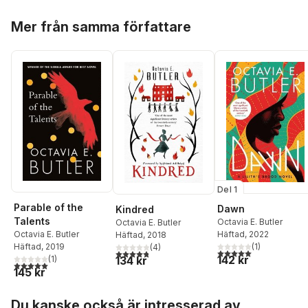
Hoppa över listan
Mer från samma författare
Del 1
Parable of the
Dawn
Kindred
Talents
Octavia E. Butler
Octavia E. Butler
Häftad
, 2022
Octavia E. Butler
Häftad
, 2018
(
1
)
Häftad
, 2019
(
4
)
5,0
utav 5 stjärnor. Tota
4,8
utav 5 stjärnor. Totalt antal röster:
142 kr
134 kr
(
1
)
5,0
utav 5 stjärnor. Totalt antal röster:
145 kr
Hoppa över listan
Du kanske också är intresserad av