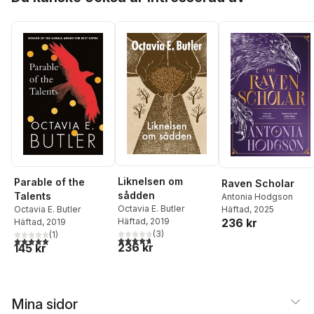
Liknelsen om
Parable of the
Raven Scholar
sådden
Talents
Antonia Hodgson
Octavia E. Butler
Octavia E. Butler
Häftad
, 2025
236 kr
Häftad
, 2019
Häftad
, 2019
(
3
)
(
1
)
4,7
utav 5 stjärnor. Totalt antal röster:
5,0
utav 5 stjärnor. Totalt antal röster:
236 kr
145 kr
Mina sidor