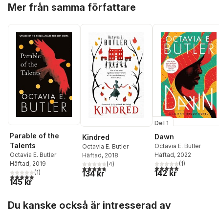
Hoppa över listan
Mer från samma författare
Del 1
Parable of the
Dawn
Kindred
Talents
Octavia E. Butler
Octavia E. Butler
Häftad
, 2022
Octavia E. Butler
Häftad
, 2018
(
1
)
Häftad
, 2019
(
4
)
5,0
utav 5 stjärnor. Tota
4,8
utav 5 stjärnor. Totalt antal röster:
142 kr
134 kr
(
1
)
5,0
utav 5 stjärnor. Totalt antal röster:
145 kr
Hoppa över listan
Du kanske också är intresserad av