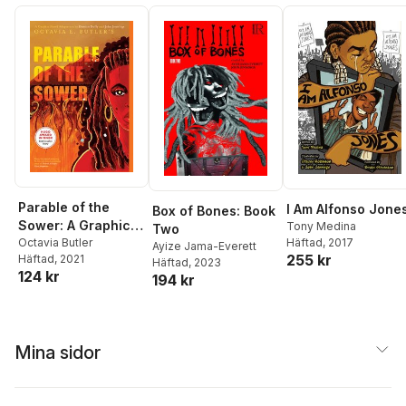
Parable of the
I Am Alfonso Jone
Box of Bones: Book
Sower: A Graphic
Tony Medina
Two
Häftad
, 2017
Novel Adaptation
Octavia Butler
Ayize Jama-Everett
255 kr
Häftad
, 2021
Häftad
, 2023
124 kr
194 kr
Mina sidor