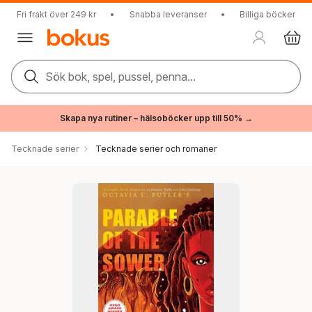
Fri frakt över 249 kr
•
Snabba leveranser
•
Billiga böcker
Sök bok, spel, pussel, penna...
Skapa nya rutiner – hälsoböcker upp till 50% →
Tecknade serier
Tecknade serier och romaner