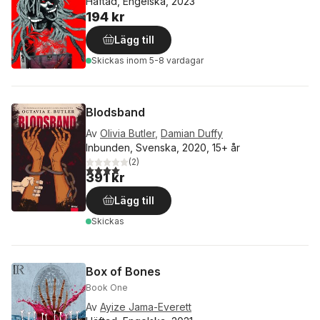
Häftad, Engelska, 2023
194 kr
Lägg till
Skickas
inom 5-8 vardagar
Blodsband
Av
Olivia Butler
,
Damian Duffy
Inbunden, Svenska, 2020, 15+ år
(
2
)
4,0
utav 5 stjärnor. Totalt antal röster:
391 kr
Lägg till
Skickas
Box of Bones
Book One
Av
Ayize Jama-Everett