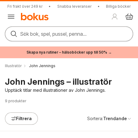
Fri frakt över 249 kr
•
Snabba leveranser
•
Billiga böcker
Sök bok, spel, pussel, penna...
Skapa nya rutiner – hälsoböcker upp till 50% →
Illustratör
John Jennings
John Jennings – illustratör
Upptäck titlar med illustrationer av John Jennings.
9
produkter
Filtrera
Sortera:
Trendande