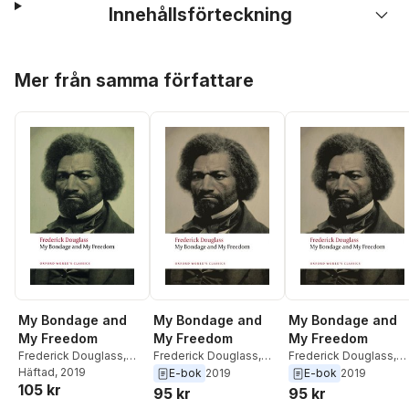
Innehållsförteckning
Hoppa över listan
Mer från samma författare
My Bondage and
My Bondage and
My Bondage and
My Freedom
My Freedom
My Freedom
Frederick Douglass
,
Frederick Douglass
,
Frederick Douglass
,
Celeste-Marie Bernier
Häftad
, 2019
Celeste-Marie Bernier
Celeste-Marie Bernier
E-bok
2019
E-bok
2019
105 kr
95 kr
95 kr