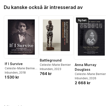
Hoppa över listan
Du kanske också är intresserad av
Nyhet
Battleground
If I Survive
Anna Murray
Celeste-Marie Bernier
Celeste-Marie Bernier
,
Inbunden
, 2023
Douglass
Andrew Taylor
Inbunden
, 2018
764 kr
Celeste-Marie Bernier
1 530 kr
Inbunden
, 2026
2 668 kr