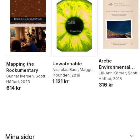
Arctic
Unwatchable
Mapping the
Environmental
Nicholas Baer
,
Maggie
Rockumentary
Modernities
Lill-Ann Körber
,
Scott
Hennefeld
Inbunden
, 2019
,
Laura
Gunnar Iversen
,
Scott
MacKenzie
Häftad
, 2018
,
Anna
1 121 kr
Horak
,
Gunnar Iversen
MacKenzie
Häftad
, 2023
316 kr
Westerståhl Stenport
614 kr
Mina sidor