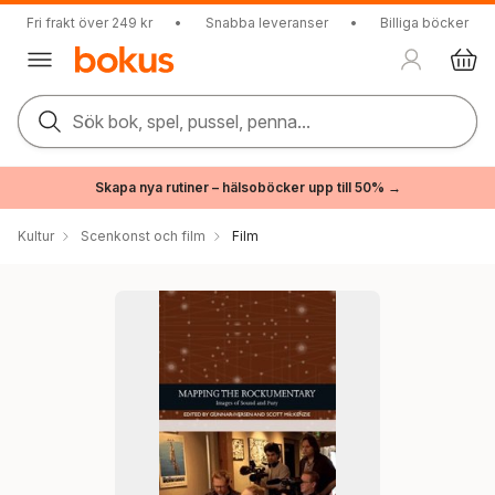
Fri frakt över 249 kr
•
Snabba leveranser
•
Billiga böcker
Sök bok, spel, pussel, penna...
Skapa nya rutiner – hälsoböcker upp till 50% →
Kultur
Scenkonst och film
Film