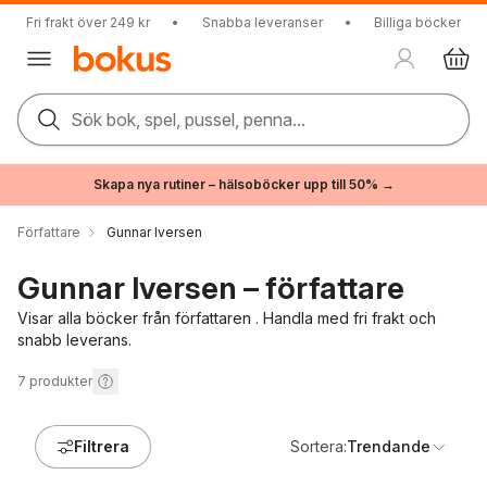
Fri frakt över 249 kr
•
Snabba leveranser
•
Billiga böcker
Sök bok, spel, pussel, penna...
Skapa nya rutiner – hälsoböcker upp till 50% →
Författare
Gunnar Iversen
Gunnar Iversen – författare
Visar alla böcker från författaren . Handla med fri frakt och
snabb leverans.
7
produkter
Filtrera
Sortera:
Trendande